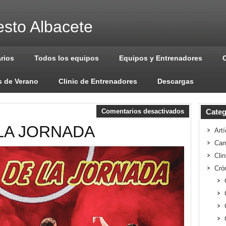
sto Albacete
arios
Todos los equipos
Equipos y Entrenadores
 de Verano
Clinic de Entrenadores
Descargas
Comentarios desactivados
Categ
LA JORNADA
Artí
Cam
Cli
Cró