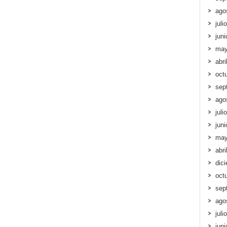
ago
juli
jun
may
abri
oct
sep
ago
juli
jun
may
abri
dic
oct
sep
ago
juli
jun