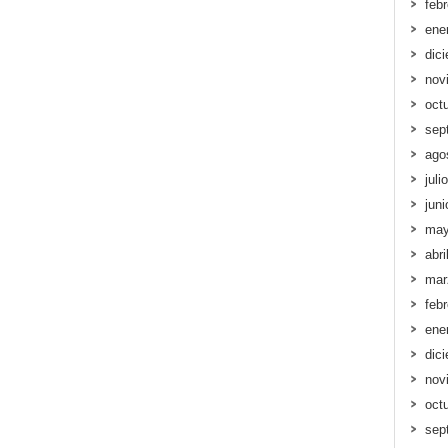
feb
ene
dic
nov
oct
sep
ago
juli
jun
may
abri
mar
feb
ene
dic
nov
oct
sep