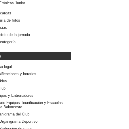
Crónicas Junior
cargas
ería de fotos
icias
nteto de la jornada
 categoría
s
so legal
ificaciones y horarios
kies
Club
ipos y Entrenadores
ario Equipos Tecnificación y Escuelas
e Baloncesto
anigrama del Club
Organigrama Deportivo
Protección de datos