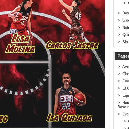
Des
Gal
Not
Qui
Sin
Page
Avi
Clas
Coo
El 
Equ
Hor
Base d
Org