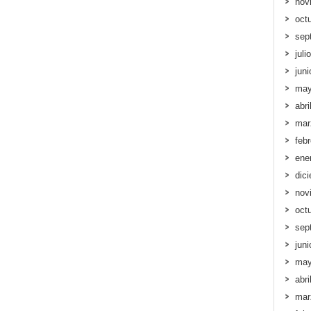
nov
oct
sep
juli
jun
may
abri
mar
feb
ene
dic
nov
oct
sep
jun
may
abri
mar