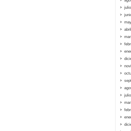
ago
juli
jun
may
abri
mar
feb
ene
dic
nov
oct
sep
ago
juli
mar
feb
ene
dic