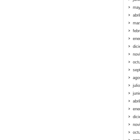
may
abri
mar
feb
ene
dic
nov
oct
sep
ago
juli
jun
abri
ene
dic
nov
oct