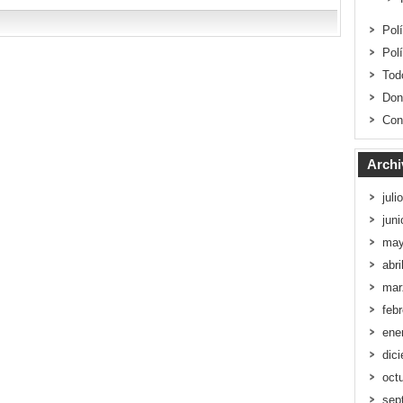
Pol
Pol
Tod
Don
Con
Archi
juli
jun
may
abri
mar
feb
ene
dic
oct
sep