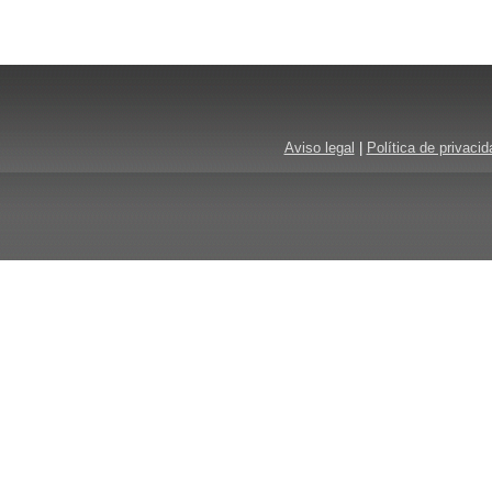
Aviso legal
|
Política de privacid