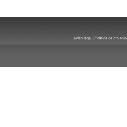
Aviso legal
|
Política de privacid