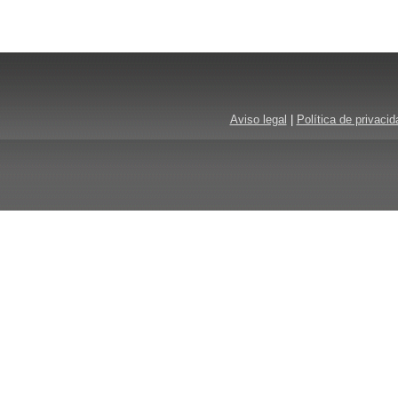
Aviso legal
|
Política de privacid