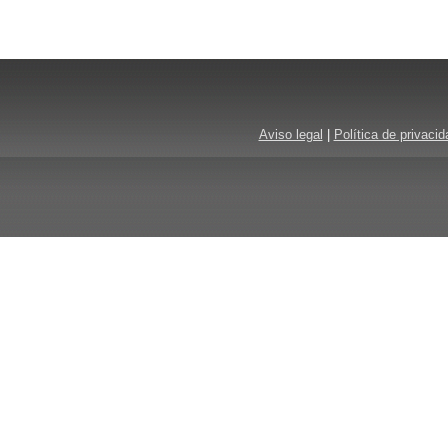
Aviso legal
|
Política de privacid