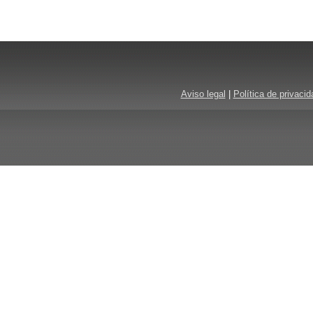
Aviso legal
|
Política de privacid