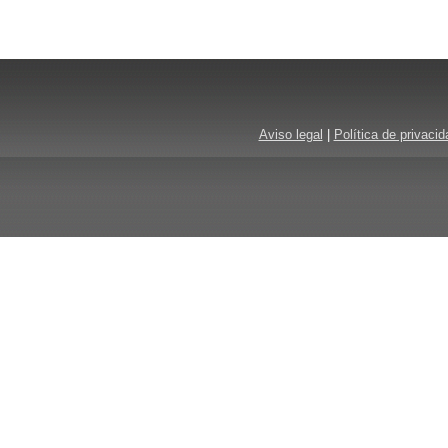
Aviso legal
|
Política de privacid