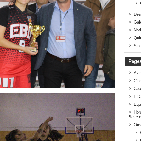
Des
Gal
Not
Qui
Sin
Page
Avi
Clas
Coo
El 
Equ
Hor
Base d
Org