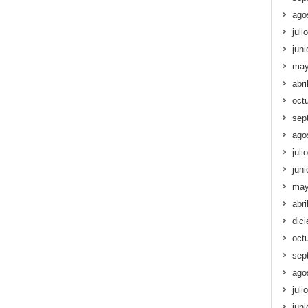
ago
juli
jun
may
abri
oct
sep
ago
juli
jun
may
abri
dic
oct
sep
ago
juli
jun