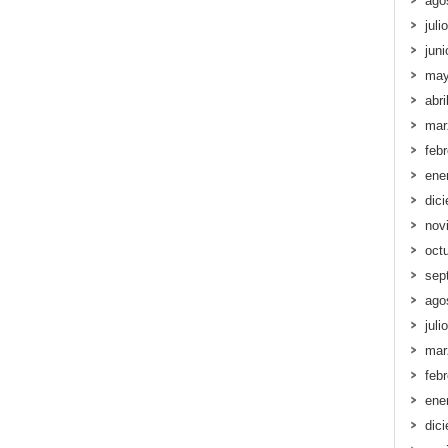
ago
juli
jun
may
abri
mar
feb
ene
dic
nov
oct
sep
ago
juli
mar
feb
ene
dic