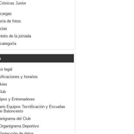
Crónicas Junior
cargas
ería de fotos
icias
nteto de la jornada
 categoría
s
so legal
ificaciones y horarios
kies
Club
ipos y Entrenadores
ario Equipos Tecnificación y Escuelas
e Baloncesto
anigrama del Club
Organigrama Deportivo
Protección de datos