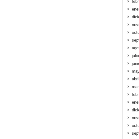
feb
ene
dic
nov
oct
sep
ago
juli
jun
may
abri
mar
feb
ene
dic
nov
oct
sep