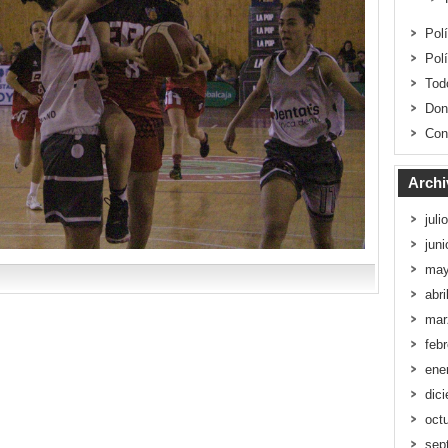
Pol
Pol
Tod
Don
Con
Archi
juli
jun
may
abri
mar
feb
ene
dic
oct
sep