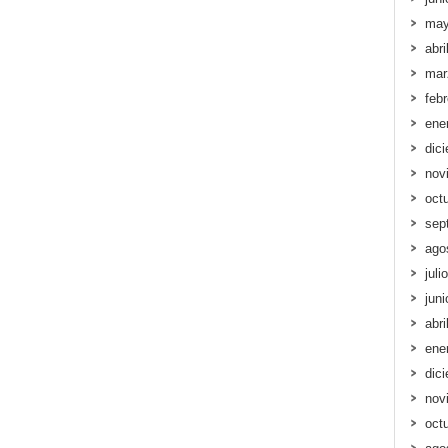
may
abri
mar
feb
ene
dic
nov
oct
sep
ago
juli
jun
abri
ene
dic
nov
oct