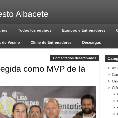
sto Albacete
arios
Todos los equipos
Equipos y Entrenadores
 de Verano
Clinic de Entrenadores
Descargas
Comentarios desactivados
Categ
legida como MVP de la
Artí
Cam
Cli
Cró