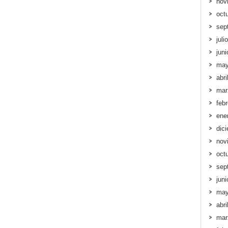
nov
oct
sep
juli
jun
may
abri
mar
feb
ene
dic
nov
oct
sep
jun
may
abri
mar