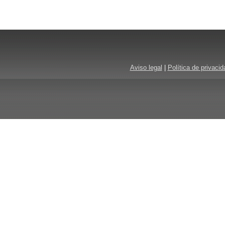
Aviso legal
|
Política de privacid