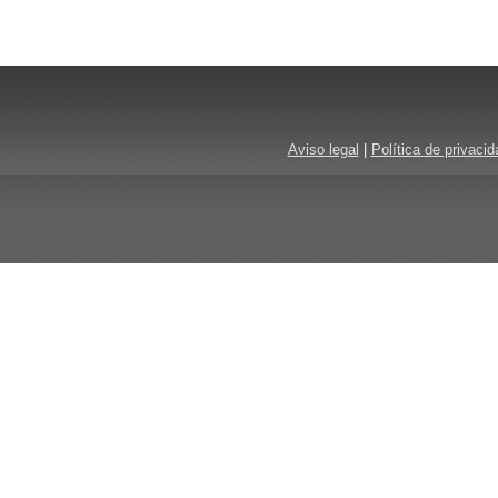
Aviso legal
|
Política de privacid