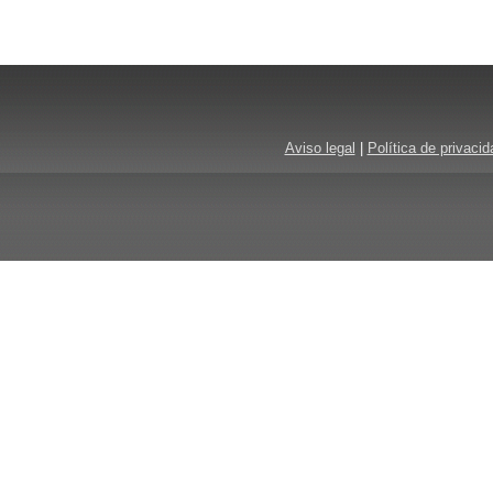
Aviso legal
|
Política de privacid