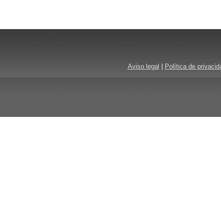
Aviso legal
|
Política de privacid