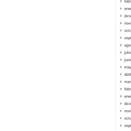
feb
ene
dic
nov
oct
sep
ago
juli
jun
may
abri
mar
feb
ene
dic
nov
oct
sep