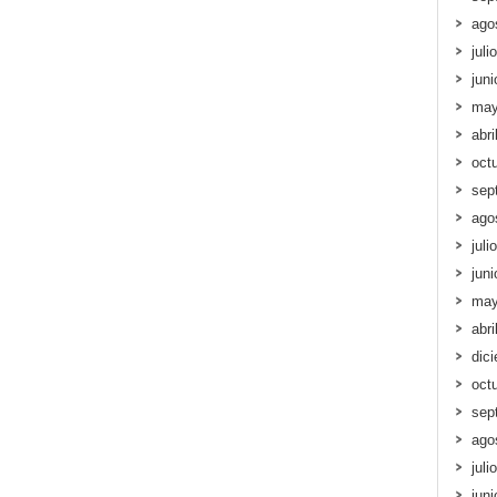
ago
juli
jun
may
abri
oct
sep
ago
juli
jun
may
abri
dic
oct
sep
ago
juli
jun