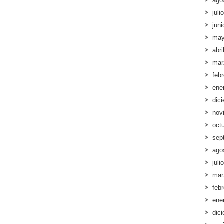
ago
juli
jun
may
abri
mar
feb
ene
dic
nov
oct
sep
ago
juli
mar
feb
ene
dic