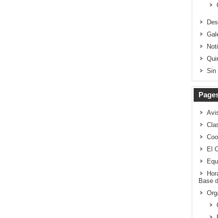
Des
Gal
Not
Qui
Sin
Page
Avi
Clas
Coo
El 
Equ
Hor
Base d
Org