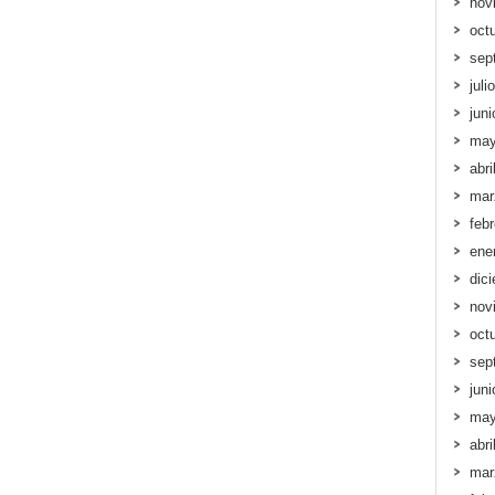
nov
oct
sep
juli
jun
may
abri
mar
feb
ene
dic
nov
oct
sep
jun
may
abri
mar