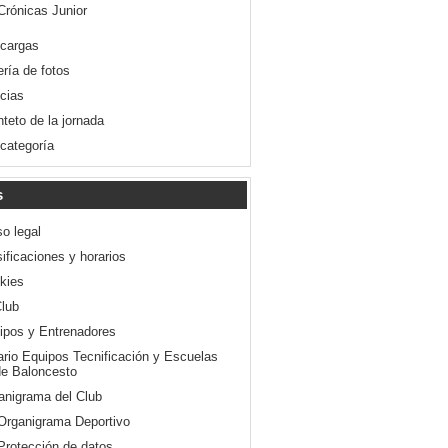
Crónicas Junior
cargas
ería de fotos
icias
nteto de la jornada
 categoría
s
so legal
ificaciones y horarios
kies
Club
ipos y Entrenadores
ario Equipos Tecnificación y Escuelas
e Baloncesto
anigrama del Club
Organigrama Deportivo
Protección de datos