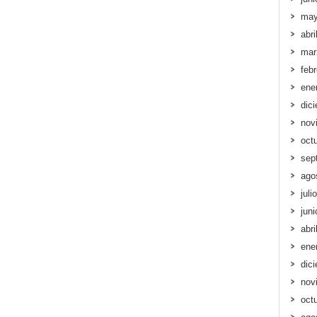
may
abri
mar
feb
ene
dic
nov
oct
sep
ago
juli
jun
abri
ene
dic
nov
oct