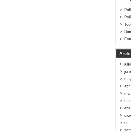
Pol
Pol
Tod
Don
Con
Archi
juli
jun
may
abri
mar
feb
ene
dic
oct
sep