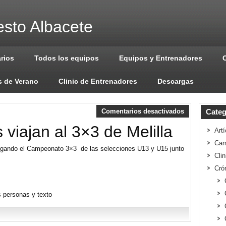
sto Albacete
arios
Todos los equipos
Equipos y Entrenadores
 de Verano
Clinic de Entrenadores
Descargas
Comentarios desactivados
Categ
viajan al 3×3 de Melilla
Artí
Cam
 jugando el Campeonato 3×3
de las selecciones U13 y U15 junto
Cli
Cró