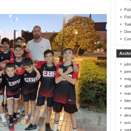
Pol
Pol
Tod
Don
Con
Archi
juli
jun
may
abri
mar
feb
ene
dic
oct
sep