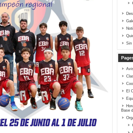
Des
Gal
Not
Qui
Sin
Page
Avi
Clas
Coo
El 
Equ
Hor
Base d
Org