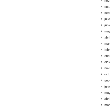
nov
oct
sep
juli
jun
may
abri
mar
feb
ene
dic
nov
oct
sep
jun
may
abri
mar