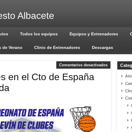
sto Albacete
arios
Todos los equipos
Equipos y Entrenadores
 de Verano
Clinic de Entrenadores
Descargas
Comentarios desactivados
Categ
es en el Cto de España
Artí
Cam
ada
Cli
Cró