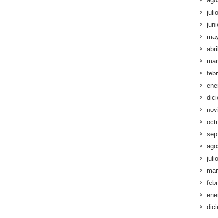
ago
juli
jun
may
abri
mar
feb
ene
dic
nov
oct
sep
ago
juli
mar
feb
ene
dic