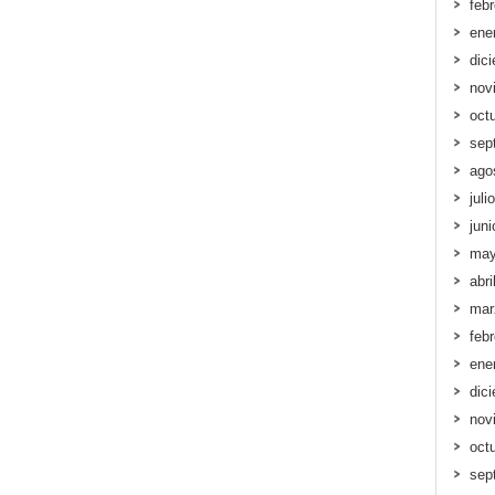
feb
ene
dic
nov
oct
sep
ago
juli
jun
may
abri
mar
feb
ene
dic
nov
oct
sep