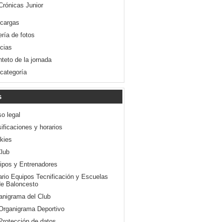
Crónicas Junior
cargas
ería de fotos
icias
nteto de la jornada
 categoría
s
so legal
ificaciones y horarios
kies
Club
ipos y Entrenadores
ario Equipos Tecnificación y Escuelas
e Baloncesto
anigrama del Club
Organigrama Deportivo
Protección de datos