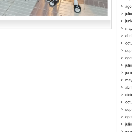
ago
juli
jun
may
abri
oct
sep
ago
juli
jun
may
abri
dic
oct
sep
ago
juli
jun