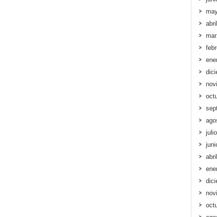
may
abri
mar
feb
ene
dic
nov
oct
sep
ago
juli
jun
abri
ene
dic
nov
oct