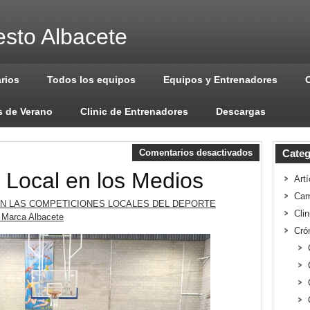
sto Albacete
arios
Todos los equipos
Equipos y Entrenadores
 de Verano
Clinic de Entrenadores
Descargas
Comentarios desactivados
Categ
 Local en los Medios
Artí
Cam
EN LAS COMPETICIONES LOCALES DEL DEPORTE
Cli
Marca Albacete
Cró