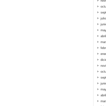
nov
oct
sep
juli
jun
may
abri
mar
feb
ene
dic
nov
oct
sep
jun
may
abri
mar