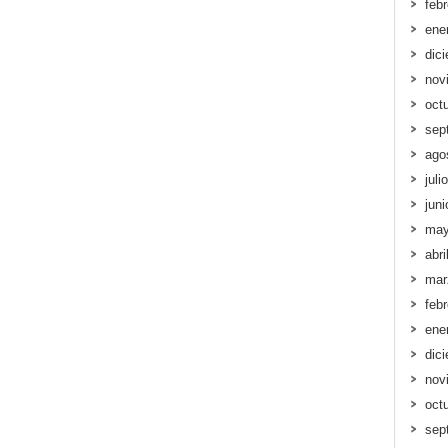
feb
ene
dic
nov
oct
sep
ago
juli
jun
may
abri
mar
feb
ene
dic
nov
oct
sep