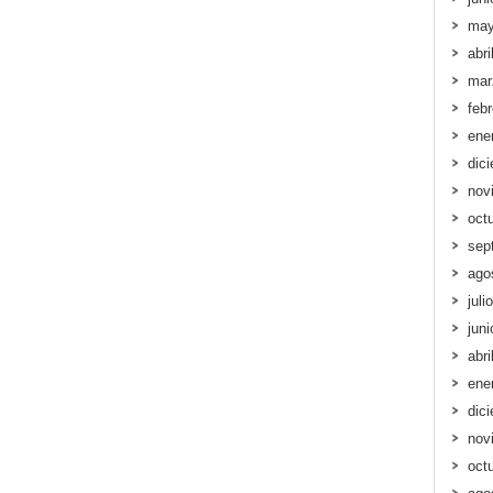
may
abri
mar
feb
ene
dic
nov
oct
sep
ago
juli
jun
abri
ene
dic
nov
oct