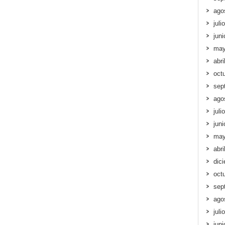
ago
juli
jun
may
abri
oct
sep
ago
juli
jun
may
abri
dic
oct
sep
ago
juli
jun