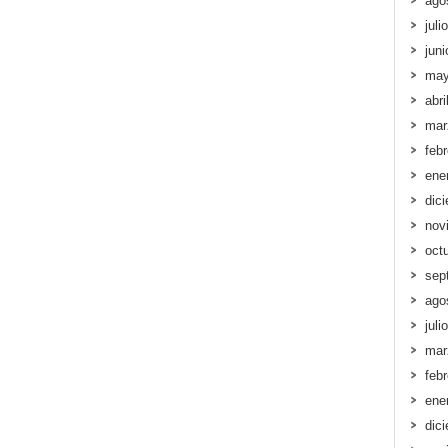
ago
juli
jun
may
abri
mar
feb
ene
dic
nov
oct
sep
ago
juli
mar
feb
ene
dic