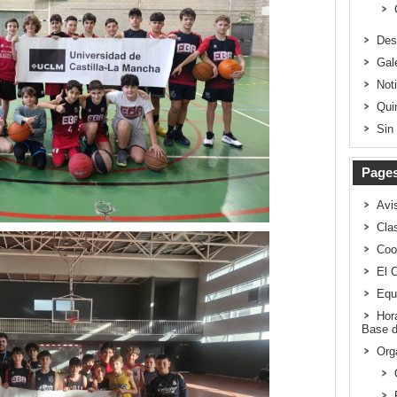
Des
Gal
Not
Qui
Sin
Page
Avi
Clas
Coo
El 
Equ
Hor
Base d
Org