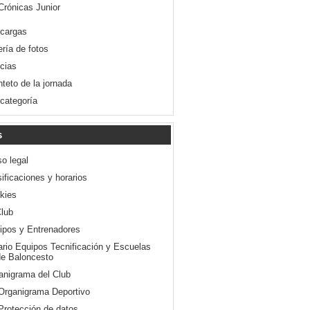
Crónicas Junior
cargas
ería de fotos
icias
nteto de la jornada
 categoría
s
so legal
ificaciones y horarios
kies
Club
ipos y Entrenadores
ario Equipos Tecnificación y Escuelas
e Baloncesto
anigrama del Club
Organigrama Deportivo
Protección de datos