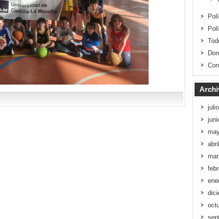
Pol
Pol
Tod
Don
Con
Archi
juli
jun
may
abri
mar
feb
ene
dic
oct
sep