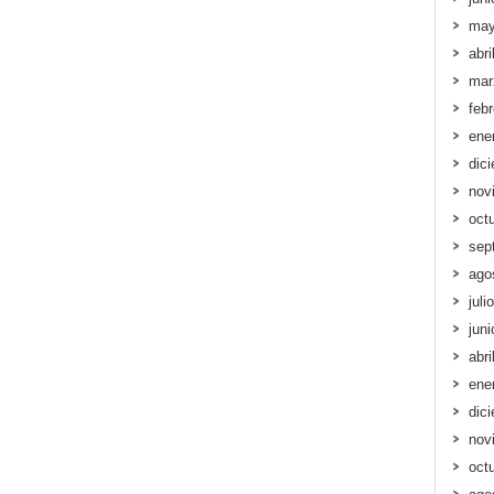
may
abri
mar
feb
ene
dic
nov
oct
sep
ago
juli
jun
abri
ene
dic
nov
oct