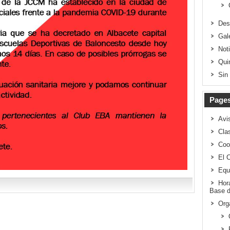
Des
Gal
Not
Qui
Sin
Page
Avi
Clas
Coo
El 
Equ
Hor
Base d
Org