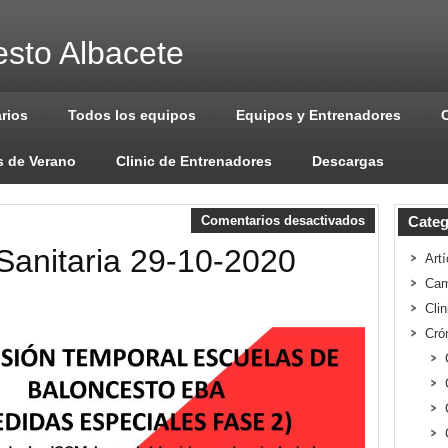
sto Albacete
arios
Todos los equipos
Equipos y Entrenadores
 de Verano
Clinic de Entrenadores
Descargas
Comentarios desactivados
Categ
a Sanitaria 29-10-2020
Artí
Cam
Cli
Cró