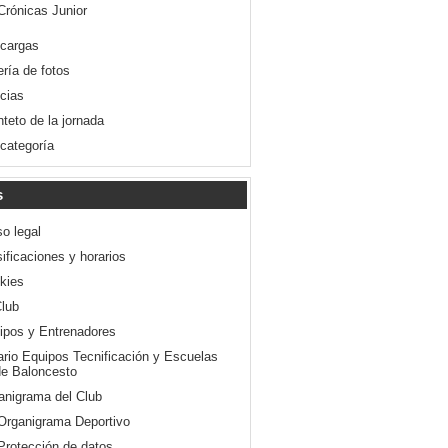
Crónicas Junior
cargas
ería de fotos
icias
nteto de la jornada
 categoría
s
so legal
ificaciones y horarios
kies
Club
ipos y Entrenadores
ario Equipos Tecnificación y Escuelas
e Baloncesto
anigrama del Club
Organigrama Deportivo
Protección de datos