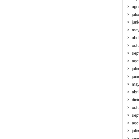
ago
juli
jun
may
abri
oct
sep
ago
juli
jun
may
abri
dic
oct
sep
ago
juli
jun