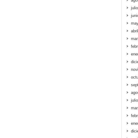
ago
juli
jun
may
abri
mar
feb
ene
dic
nov
oct
sep
ago
juli
mar
feb
ene
dic