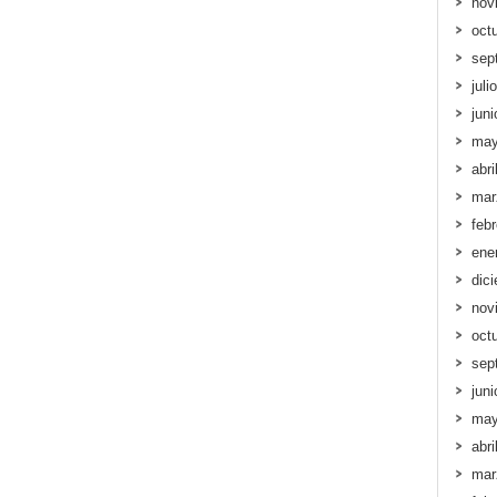
nov
oct
sep
juli
jun
may
abri
mar
feb
ene
dic
nov
oct
sep
jun
may
abri
mar