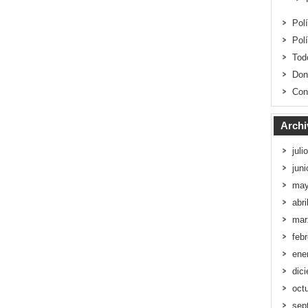
Pol
Pol
Tod
Don
Con
Archi
juli
jun
may
abri
mar
feb
ene
dic
oct
sep