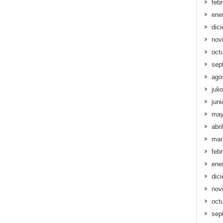
feb
ene
dic
nov
oct
sep
ago
juli
jun
may
abri
mar
feb
ene
dic
nov
oct
sep