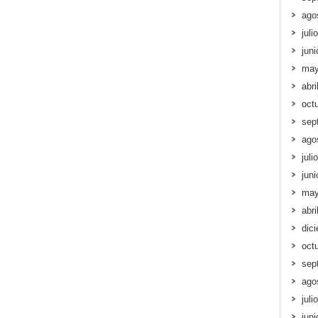
ago
juli
jun
may
abri
oct
sep
ago
juli
jun
may
abri
dic
oct
sep
ago
juli
jun