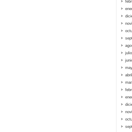
feb
ene
dic
nov
oct
sep
ago
juli
jun
may
abri
mar
feb
ene
dic
nov
oct
sep