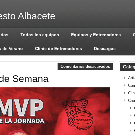
sto Albacete
arios
Todos los equipos
Equipos y Entrenadores
 de Verano
Clinic de Entrenadores
Descargas
Comentarios desactivados
Categ
 de Semana
Artí
Cam
Cli
Cró