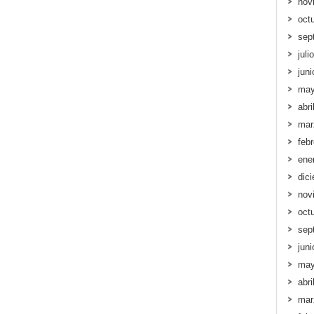
nov
oct
sep
juli
jun
may
abri
mar
feb
ene
dic
nov
oct
sep
jun
may
abri
mar