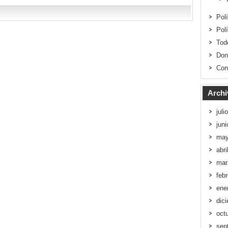
Pol
Pol
Tod
Don
Con
Archi
juli
jun
may
abri
mar
feb
ene
dic
oct
sep