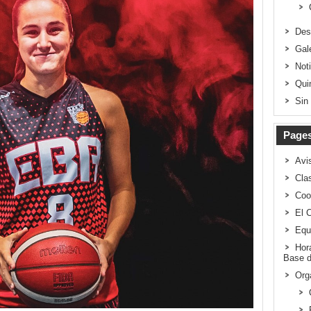
Des
Gal
Not
Qui
Sin
Page
Avi
Clas
Coo
El 
Equ
Hor
Base d
Org