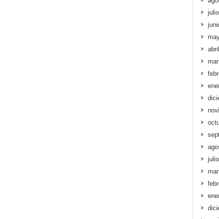
ago
juli
jun
may
abri
mar
feb
ene
dic
nov
oct
sep
ago
juli
mar
feb
ene
dic