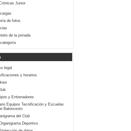
Crónicas Junior
cargas
ería de fotos
icias
nteto de la jornada
 categoría
s
so legal
ificaciones y horarios
kies
Club
ipos y Entrenadores
ario Equipos Tecnificación y Escuelas
e Baloncesto
anigrama del Club
Organigrama Deportivo
Protección de datos