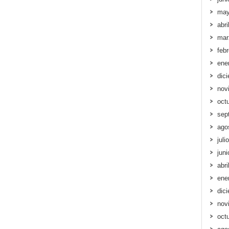
may
abri
mar
feb
ene
dic
nov
oct
sep
ago
juli
jun
abri
ene
dic
nov
oct