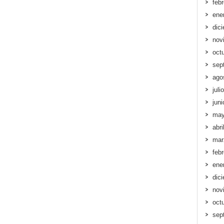
feb
ene
dic
nov
oct
sep
ago
juli
jun
may
abri
mar
feb
ene
dic
nov
oct
sep