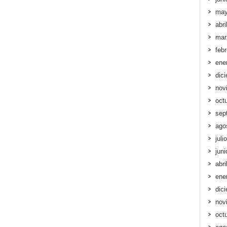
may
abri
mar
feb
ene
dic
nov
oct
sep
ago
juli
jun
abri
ene
dic
nov
oct