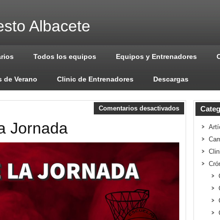
sto Albacete
arios
Todos los equipos
Equipos y Entrenadores
 de Verano
Clinic de Entrenadores
Descargas
Comentarios desactivados
Categ
a Jornada
Artí
Cam
Cli
Cró