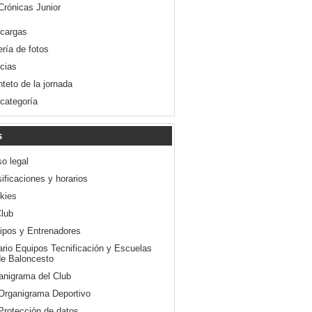
Crónicas Junior
cargas
ería de fotos
icias
nteto de la jornada
 categoría
s
so legal
ificaciones y horarios
kies
Club
ipos y Entrenadores
ario Equipos Tecnificación y Escuelas
e Baloncesto
anigrama del Club
Organigrama Deportivo
Protección de datos