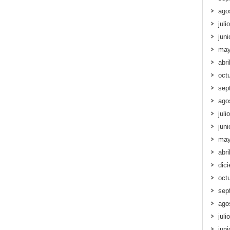
ago
juli
jun
may
abri
oct
sep
ago
juli
jun
may
abri
dic
oct
sep
ago
juli
jun