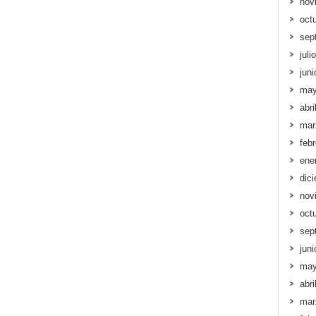
nov
oct
sep
juli
jun
may
abri
mar
feb
ene
dic
nov
oct
sep
jun
may
abri
mar