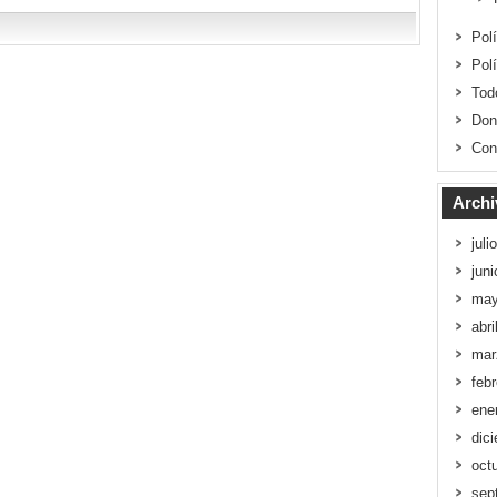
Pol
Pol
Tod
Don
Con
Archi
juli
jun
may
abri
mar
feb
ene
dic
oct
sep