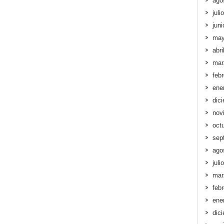
ago
juli
jun
may
abri
mar
feb
ene
dic
nov
oct
sep
ago
juli
mar
feb
ene
dic