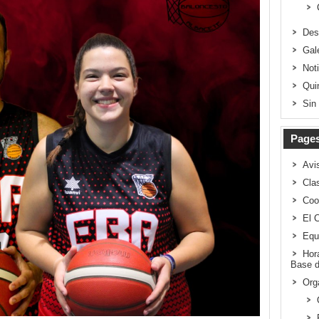
Des
Gal
Not
Qui
Sin
Page
Avi
Clas
Coo
El 
Equ
Hor
Base d
Org