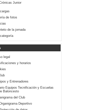
Crónicas Junior
cargas
ería de fotos
icias
nteto de la jornada
 categoría
s
so legal
ificaciones y horarios
kies
Club
ipos y Entrenadores
ario Equipos Tecnificación y Escuelas
e Baloncesto
anigrama del Club
Organigrama Deportivo
Protección de datos