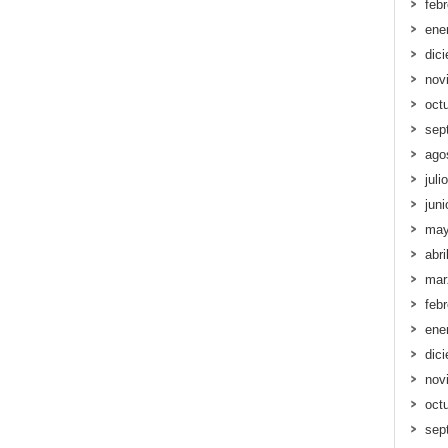
feb
ene
dic
nov
oct
sep
ago
juli
jun
may
abri
mar
feb
ene
dic
nov
oct
sep