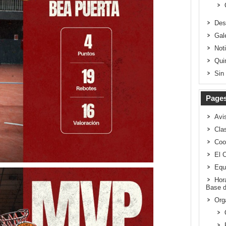
Des
Gal
Not
Qui
Sin
Page
Avi
Clas
Coo
El 
Equ
Hor
Base d
Org