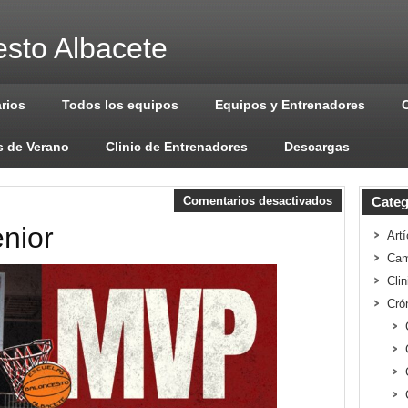
sto Albacete
arios
Todos los equipos
Equipos y Entrenadores
 de Verano
Clinic de Entrenadores
Descargas
Comentarios desactivados
Categ
nior
Artí
Cam
Cli
Cró