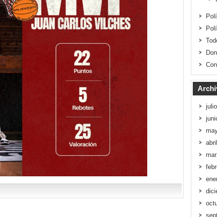
Pol
Pol
Tod
Don
Con
Archi
juli
jun
may
abri
mar
feb
ene
dic
oct
sep