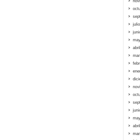
nov
oct
sep
juli
jun
may
abri
mar
feb
ene
dic
nov
oct
sep
jun
may
abri
mar