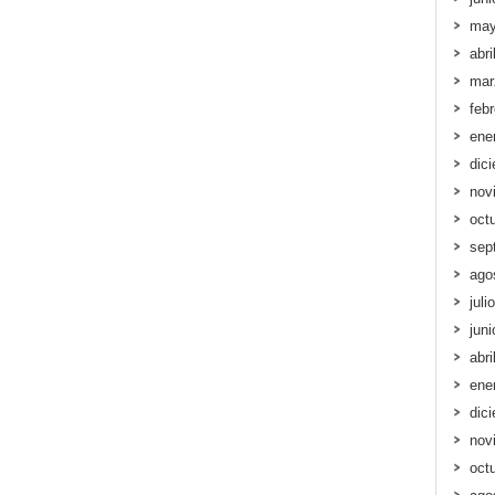
may
abri
mar
feb
ene
dic
nov
oct
sep
ago
juli
jun
abri
ene
dic
nov
oct