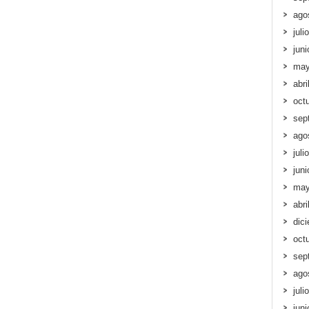
ago
juli
jun
may
abri
oct
sep
ago
juli
jun
may
abri
dic
oct
sep
ago
juli
jun