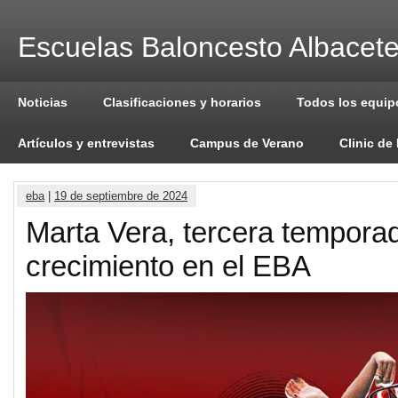
Escuelas Baloncesto Albacet
Noticias
Clasificaciones y horarios
Todos los equip
Artículos y entrevistas
Campus de Verano
Clinic de
eba
|
19 de septiembre de 2024
Marta Vera, tercera tempora
crecimiento en el EBA