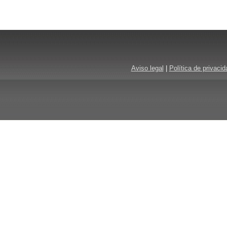
Aviso legal
|
Política de privacid