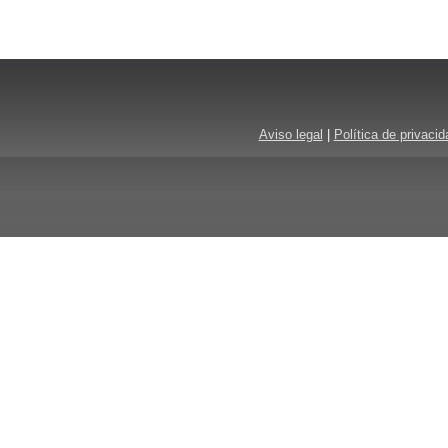
Aviso legal
|
Política de privacid