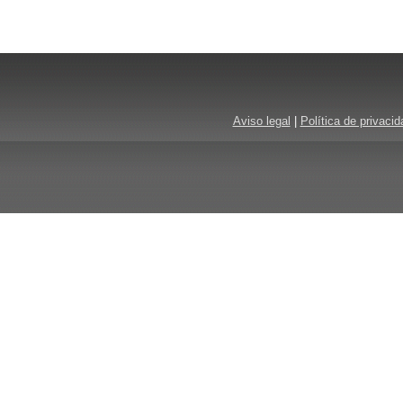
Aviso legal
|
Política de privacid