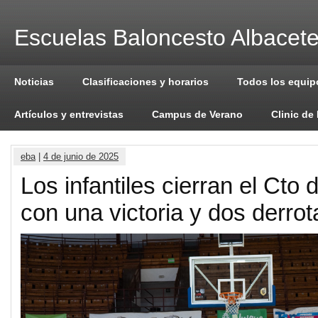
Escuelas Baloncesto Albacet
Noticias
Clasificaciones y horarios
Todos los equip
Artículos y entrevistas
Campus de Verano
Clinic de
eba
|
4 de junio de 2025
Los infantiles cierran el Cto
con una victoria y dos derrot