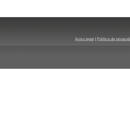
Aviso legal
|
Política de privacid