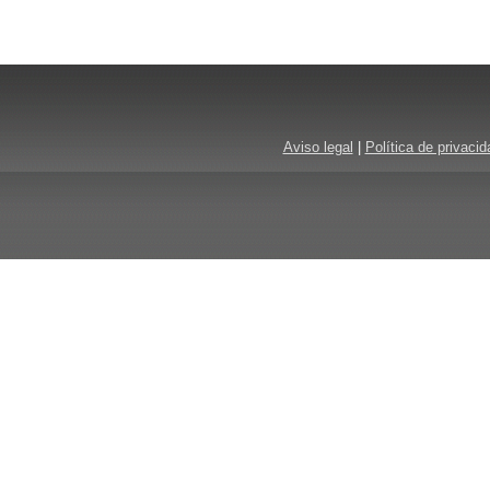
Aviso legal
|
Política de privacid