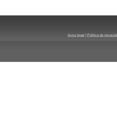
Aviso legal
|
Política de privacid