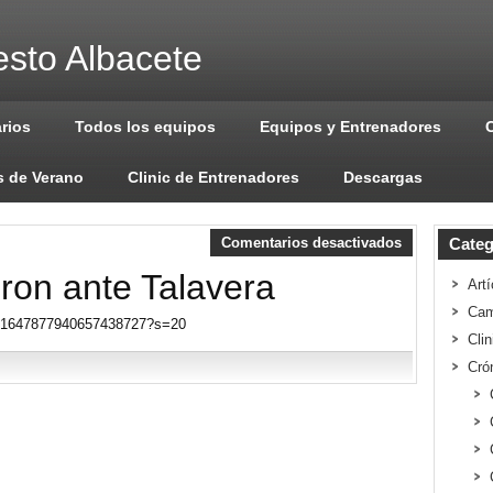
sto Albacete
arios
Todos los equipos
Equipos y Entrenadores
 de Verano
Clinic de Entrenadores
Descargas
Comentarios desactivados
Categ
ron ante Talavera
Artí
Cam
us/1647877940657438727?s=20
Cli
Cró