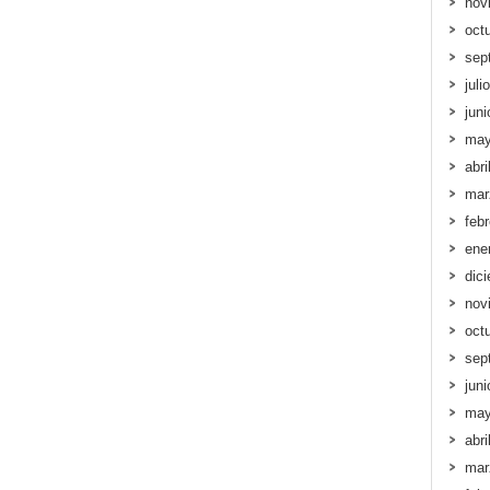
nov
oct
sep
juli
jun
may
abri
mar
feb
ene
dic
nov
oct
sep
jun
may
abri
mar