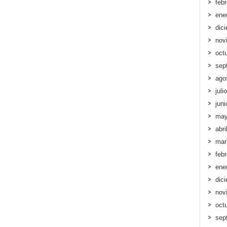
feb
ene
dic
nov
oct
sep
ago
juli
jun
may
abri
mar
feb
ene
dic
nov
oct
sep