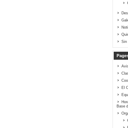
Des
Gal
Not
Qui
Sin
Page
Avi
Clas
Coo
El 
Equ
Hor
Base d
Org