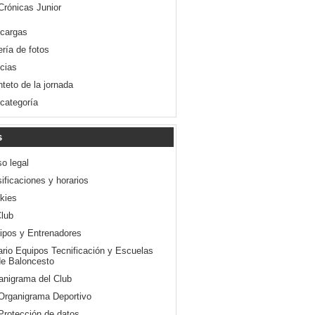
Crónicas Junior
cargas
ería de fotos
icias
nteto de la jornada
 categoría
s
so legal
ificaciones y horarios
kies
Club
ipos y Entrenadores
ario Equipos Tecnificación y Escuelas
e Baloncesto
anigrama del Club
Organigrama Deportivo
Protección de datos