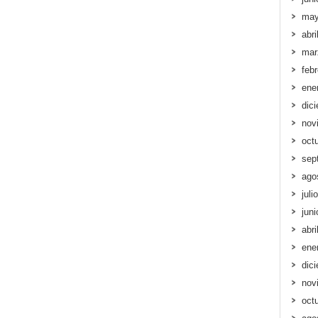
may
abri
mar
feb
ene
dic
nov
oct
sep
ago
juli
jun
abri
ene
dic
nov
oct