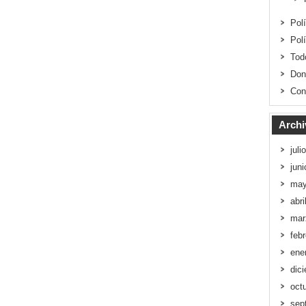
Pol
Pol
Tod
Don
Con
Archi
juli
jun
may
abri
mar
feb
ene
dic
oct
sep