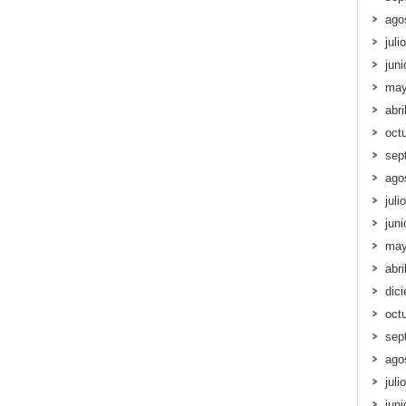
ago
juli
jun
may
abri
oct
sep
ago
juli
jun
may
abri
dic
oct
sep
ago
juli
jun