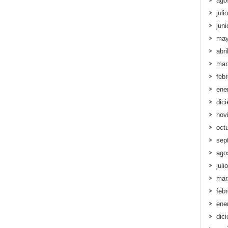
ago
juli
jun
may
abri
mar
feb
ene
dic
nov
oct
sep
ago
juli
mar
feb
ene
dic