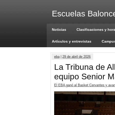
Escuelas Balonce
Noticias
Clasificaciones y hor
Artículos y entrevistas
Campus
eba
|
29 de abril de 2026
La Tribuna de A
equipo Senior M
El EBA ganó al Basket Cervantes y avanz