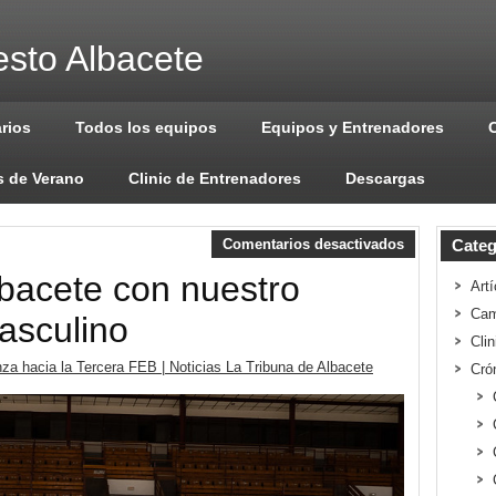
sto Albacete
arios
Todos los equipos
Equipos y Entrenadores
 de Verano
Clinic de Entrenadores
Descargas
Comentarios desactivados
Categ
lbacete con nuestro
Artí
Cam
asculino
Cli
a hacia la Tercera FEB | Noticias La Tribuna de Albacete
Cró