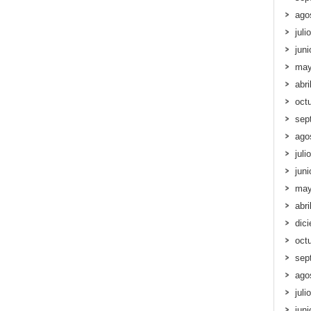
ago
juli
jun
may
abri
oct
sep
ago
juli
jun
may
abri
dic
oct
sep
ago
juli
jun