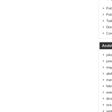
Pol
Pol
Tod
Don
Con
Archi
juli
jun
may
abri
mar
feb
ene
dic
oct
sep