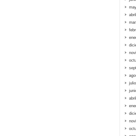
may
abri
mar
feb
ene
dic
nov
oct
sep
ago
juli
jun
abri
ene
dic
nov
oct