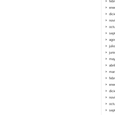
feb
ene
dic
nov
oct
sep
ago
juli
jun
may
abri
mar
feb
ene
dic
nov
oct
sep