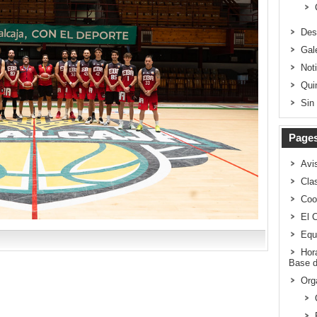
Des
Gal
Not
Qui
Sin
Page
Avi
Clas
Coo
El 
Equ
Hor
Base d
Org