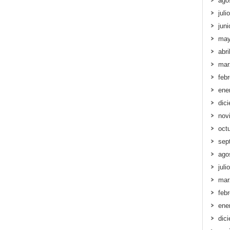
ago
juli
jun
may
abri
mar
feb
ene
dic
nov
oct
sep
ago
juli
mar
feb
ene
dic