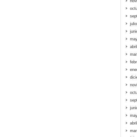
nov
oct
sep
juli
jun
may
abri
mar
feb
ene
dic
nov
oct
sep
jun
may
abri
mar