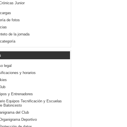
Crónicas Junior
cargas
ería de fotos
icias
nteto de la jornada
 categoría
s
so legal
ificaciones y horarios
kies
Club
ipos y Entrenadores
ario Equipos Tecnificación y Escuelas
e Baloncesto
anigrama del Club
Organigrama Deportivo
Protección de datos