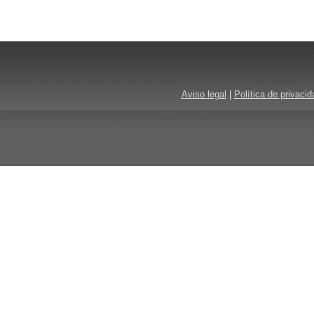
Aviso legal
|
Política de privacid