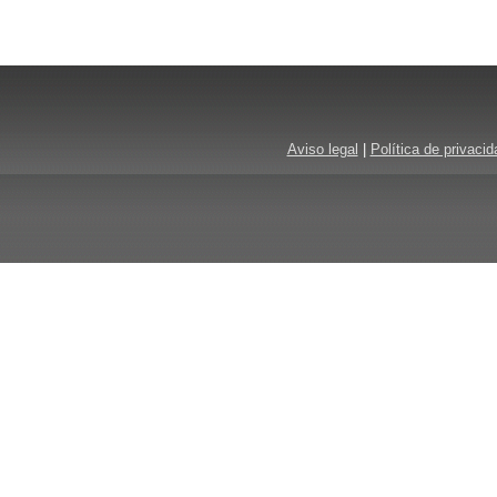
Aviso legal
|
Política de privacid