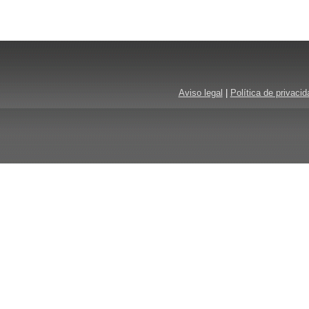
Aviso legal
|
Política de privacid