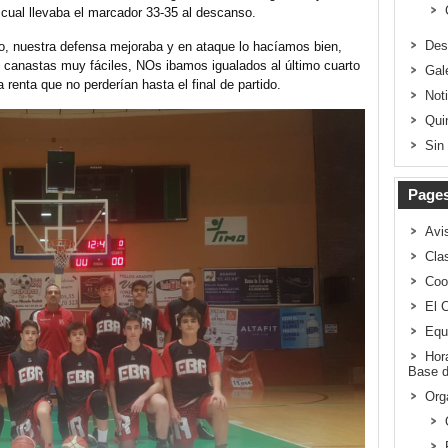
 cual llevaba el marcador 33-35 al descanso.
Des
to, nuestra defensa mejoraba y en ataque lo hacíamos bien,
 canastas muy fáciles, NOs ibamos igualados al último cuarto
Gal
enta que no perderían hasta el final de partido.
Not
Qui
Sin
Page
Avi
Clas
Coo
El 
Equ
Hor
Base d
Org