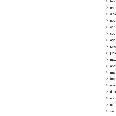
feb
ene
dic
nov
oct
sep
ago
juli
jun
may
abri
mar
feb
ene
dic
nov
oct
sep