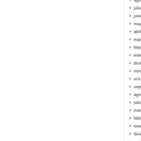
ago
juli
jun
may
abri
mar
feb
ene
dic
nov
oct
sep
ago
juli
mar
feb
ene
dic