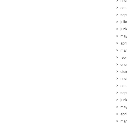
nov
oct
sep
juli
jun
may
abri
mar
feb
ene
dic
nov
oct
sep
jun
may
abri
mar