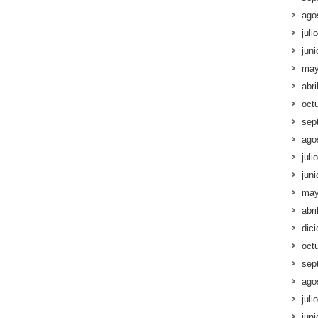
ago
juli
jun
may
abri
oct
sep
ago
juli
jun
may
abri
dic
oct
sep
ago
juli
jun