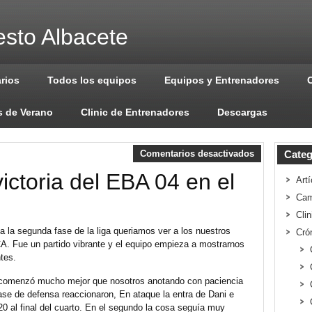
sto Albacete
arios
Todos los equipos
Equipos y Entrenadores
 de Verano
Clinic de Entrenadores
Descargas
Comentarios desactivados
Categ
ctoria del EBA 04 en el
Artí
Cam
Cli
la segunda fase de la liga queriamos ver a los nuestros
Cró
CA. Fue un partido vibrante y el equipo empieza a mostrarnos
tes.
A comenzó mucho mejor que nosotros anotando con paciencia
ase de defensa reaccionaron, En ataque la entra de Dani e
20 al final del cuarto. En el segundo la cosa seguía muy