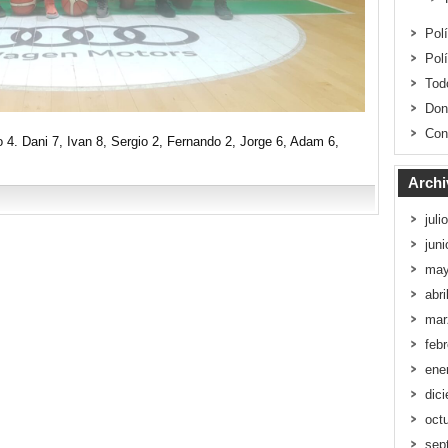
Pol
Pol
Tod
Don
Con
 4. Dani 7, Ivan 8, Sergio 2, Fernando 2, Jorge 6, Adam 6,
Archi
juli
jun
may
abri
mar
feb
ene
dic
oct
sep