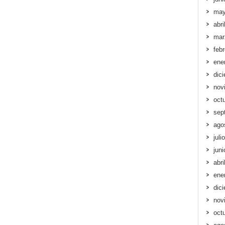
may
abri
mar
feb
ene
dic
nov
oct
sep
ago
juli
jun
abri
ene
dic
nov
oct