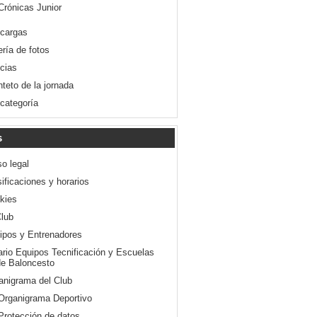
Crónicas Junior
cargas
ería de fotos
icias
nteto de la jornada
 categoría
s
so legal
ificaciones y horarios
kies
Club
ipos y Entrenadores
ario Equipos Tecnificación y Escuelas
e Baloncesto
anigrama del Club
Organigrama Deportivo
Protección de datos