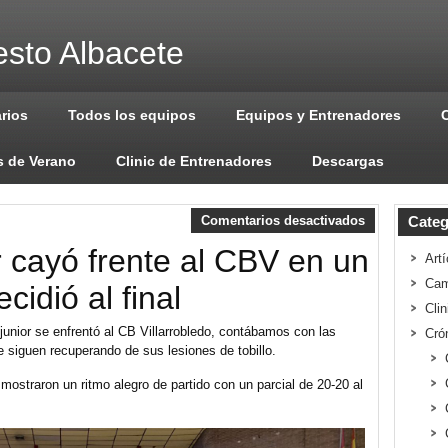
sto Albacete
arios
Todos los equipos
Equipos y Entrenadores
 de Verano
Clinic de Entrenadores
Descargas
Comentarios desactivados
Categ
or cayó frente al CBV en un
Artí
Cam
cidió al final
Cli
unior se enfrentó al CB Villarrobledo, contábamos con las
Cró
 siguen recuperando de sus lesiones de tobillo.
mostraron un ritmo alegro de partido con un parcial de 20-20 al