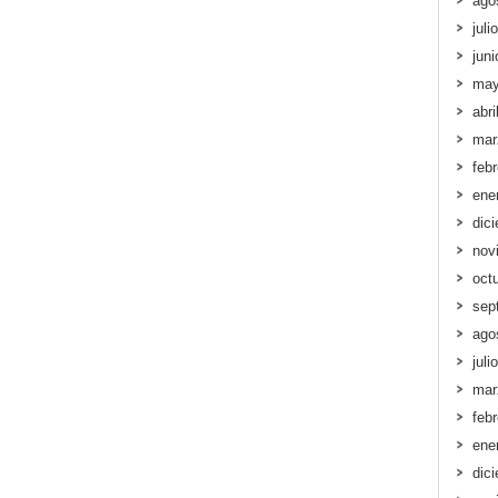
ago
juli
jun
may
abri
mar
feb
ene
dic
nov
oct
sep
ago
juli
mar
feb
ene
dic