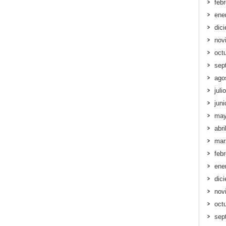
feb
ene
dic
nov
oct
sep
ago
juli
jun
may
abri
mar
feb
ene
dic
nov
oct
sep