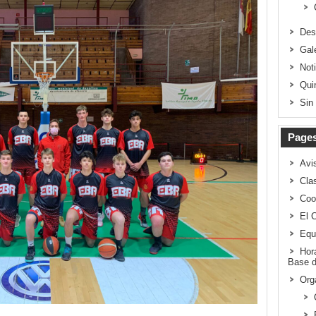
Des
Gal
Not
Qui
Sin
Page
Avi
Clas
Coo
El 
Equ
Hor
Base d
Org