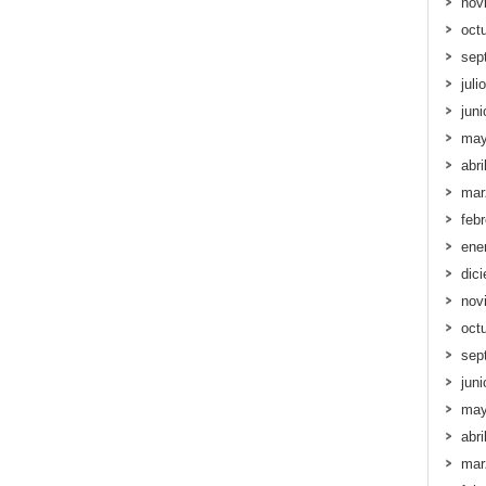
nov
oct
sep
juli
jun
may
abri
mar
feb
ene
dic
nov
oct
sep
jun
may
abri
mar