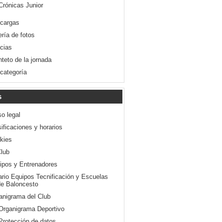
Crónicas Junior
cargas
ería de fotos
icias
nteto de la jornada
 categoría
s
so legal
ificaciones y horarios
kies
Club
ipos y Entrenadores
ario Equipos Tecnificación y Escuelas
e Baloncesto
anigrama del Club
Organigrama Deportivo
Protección de datos