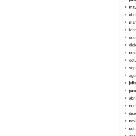
may
abri
mar
feb
ene
dic
nov
oct
sep
ago
juli
jun
abri
ene
dic
nov
oct