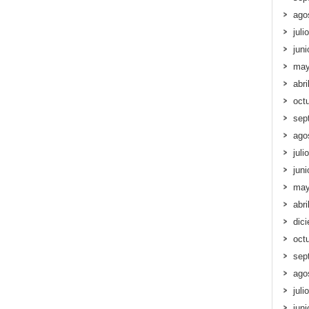
ago
juli
jun
may
abri
oct
sep
ago
juli
jun
may
abri
dic
oct
sep
ago
juli
jun