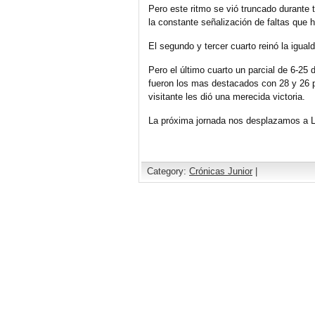
Pero este ritmo se vió truncado durante t
la constante señalización de faltas que 
El segundo y tercer cuarto reinó la igual
Pero el último cuarto un parcial de 6-25 
fueron los mas destacados con 28 y 26 p
visitante les dió una merecida victoria.
La próxima jornada nos desplazamos a L
Category:
Crónicas Junior
|
Comments are closed.