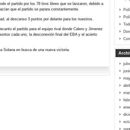
odo el partido por los 78 tiros libres que se lanzaron, debido a
hacían que el partido se parara constantemente.
Pol
Pol
dad, al descanso 3 puntos por delante para los nuestros.
Tod
decanto el partido para el equipo rival donde Calero y Jimenez
Don
untos cada uno, la desconexión final del EBA y el acierto
Con
a Solana en busca de una nueva victoria.
Archi
juli
jun
may
abri
mar
feb
ene
dic
oct
sep