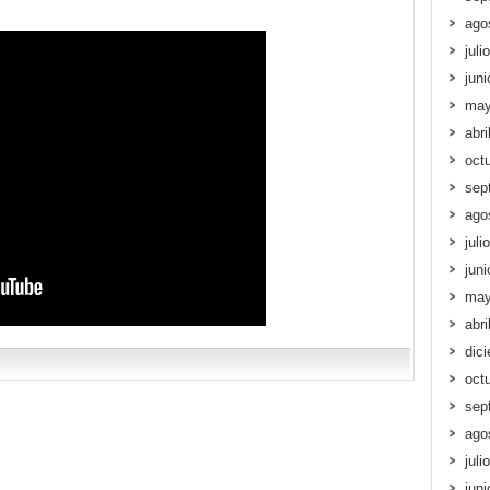
ago
juli
jun
may
abri
oct
sep
ago
juli
jun
may
abri
dic
oct
sep
ago
juli
jun