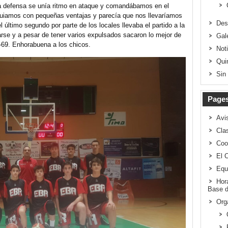
da defensa se unía ritmo en ataque y comandábamos en el
guiamos con pequeñas ventajas y parecía que nos llevaríamos
Des
el último segundo por parte de los locales llevaba el partido a la
arse y a pesar de tener varios expulsados sacaron lo mejor de
Gal
3-69. Enhorabuena a los chicos.
Not
Qui
Sin
Page
Avi
Clas
Coo
El 
Equ
Hor
Base d
Org