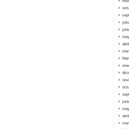
nov
oct
sep
juli
jun
may
abri
mar
feb
ene
dic
nov
oct
sep
jun
may
abri
mar