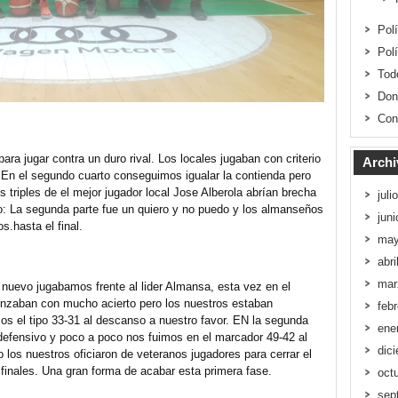
Pol
Pol
Tod
Don
Con
ra jugar contra un duro rival. Los locales jugaban con criterio
Archi
. En el segundo cuarto conseguimos igualar la contienda pero
triples de el mejor jugador local Jose Alberola abrían brecha
juli
: La segunda parte fue un quiero y no puedo y los almanseños
jun
.hasta el final.
may
abri
mar
 nuevo jugabamos frente al lider Almansa, esta vez en el
enzaban con mucho acierto pero los nuestros estaban
feb
s el tipo 33-31 al descanso a nuestro favor. EN la segunda
ene
efensivo y poco a poco nos fuimos en el marcador 49-42 al
dic
to los nuestros oficiaron de veteranos jugadores para cerrar el
s finales. Una gran forma de acabar esta primera fase.
oct
sep