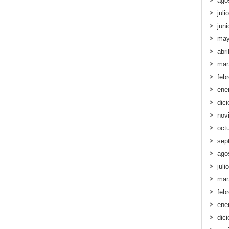
ago
juli
jun
may
abri
mar
feb
ene
dic
nov
oct
sep
ago
juli
mar
feb
ene
dic