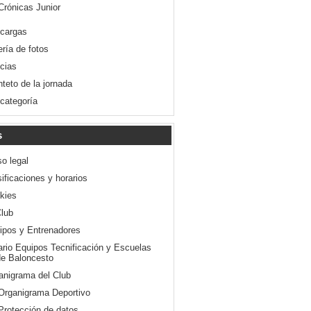
Crónicas Junior
cargas
ería de fotos
icias
nteto de la jornada
 categoría
s
so legal
ificaciones y horarios
kies
Club
ipos y Entrenadores
ario Equipos Tecnificación y Escuelas
e Baloncesto
anigrama del Club
Organigrama Deportivo
Protección de datos