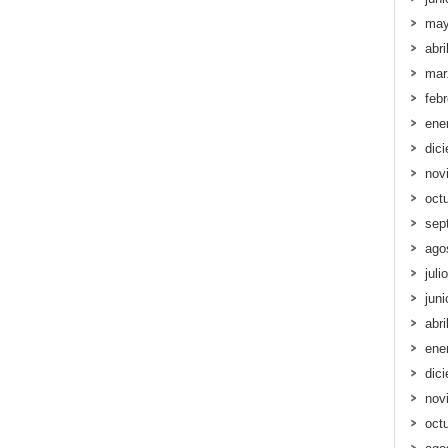
may
abri
mar
feb
ene
dic
nov
oct
sep
ago
juli
jun
abri
ene
dic
nov
oct