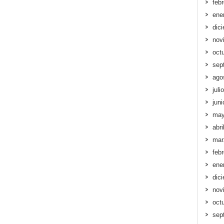
feb
ene
dic
nov
oct
sep
ago
juli
jun
may
abri
mar
feb
ene
dic
nov
oct
sep