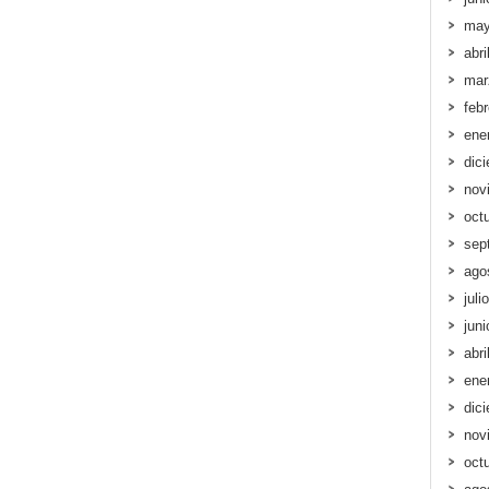
may
abri
mar
feb
ene
dic
nov
oct
sep
ago
juli
jun
abri
ene
dic
nov
oct