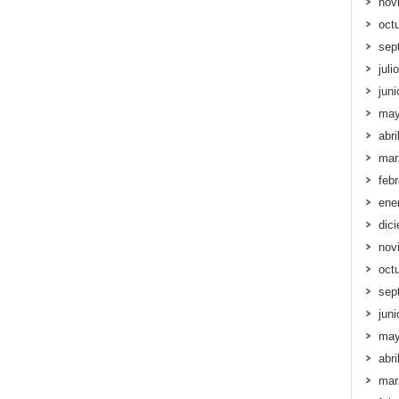
nov
oct
sep
juli
jun
may
abri
mar
feb
ene
dic
nov
oct
sep
jun
may
abri
mar