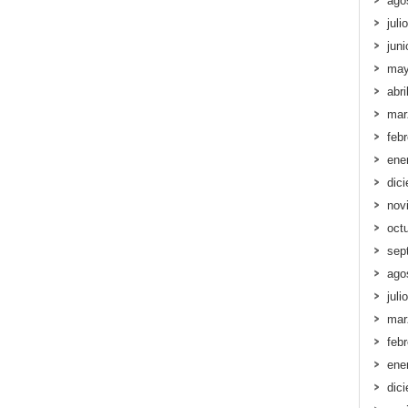
ago
juli
jun
may
abri
mar
feb
ene
dic
nov
oct
sep
ago
juli
mar
feb
ene
dic