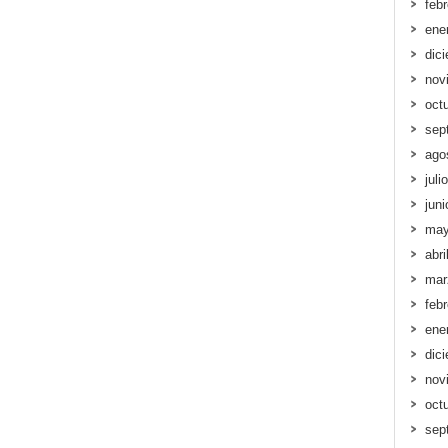
feb
ene
dic
nov
oct
sep
ago
juli
jun
may
abri
mar
feb
ene
dic
nov
oct
sep