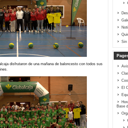
Des
Gal
Not
Qui
Sin
Page
alcaja disfrutaron de una mañana de baloncesto con todos sus
Avi
ines.
Clas
Coo
El 
Equ
Hor
Base d
Org