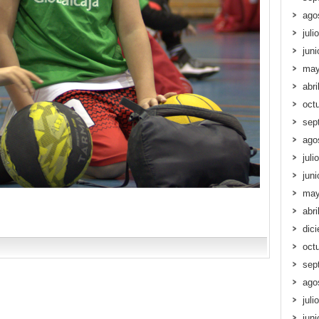
ago
juli
jun
may
abri
oct
sep
ago
juli
jun
may
abri
dic
oct
sep
ago
juli
jun