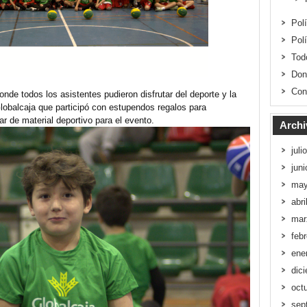
Pol
Pol
Tod
Don
Con
de todos los asistentes pudieron disfrutar del deporte y la
obalcaja que participó con estupendos regalos para
 de material deportivo para el evento.
Archi
juli
jun
may
abri
mar
feb
ene
dic
oct
sep