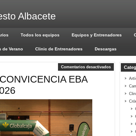
sto Albacete
arios
Todos los equipos
Equipos y Entrenadores
 de Verano
Clinic de Entrenadores
Descargas
Comentarios desactivados
Categ
CONVICENCIA EBA
Artí
Cam
026
Cli
Cró