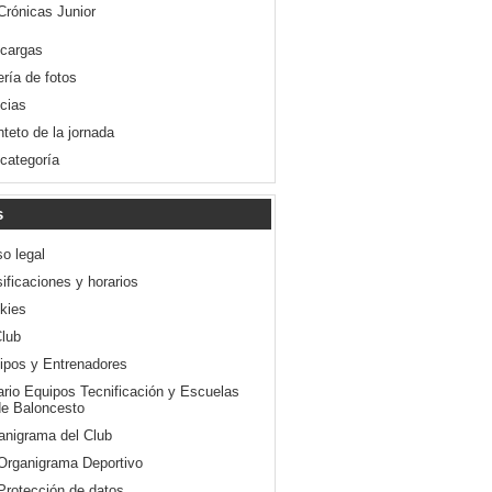
Crónicas Junior
cargas
ería de fotos
icias
nteto de la jornada
 categoría
s
so legal
ificaciones y horarios
kies
Club
ipos y Entrenadores
ario Equipos Tecnificación y Escuelas
e Baloncesto
anigrama del Club
Organigrama Deportivo
Protección de datos