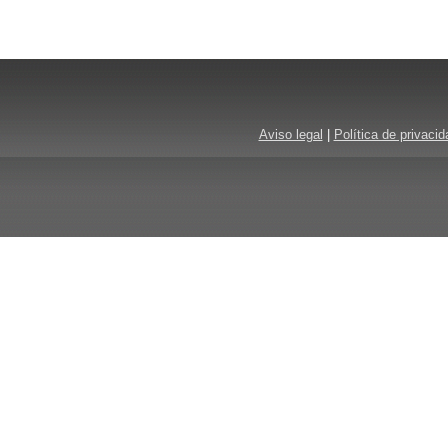
Aviso legal
|
Política de privacid