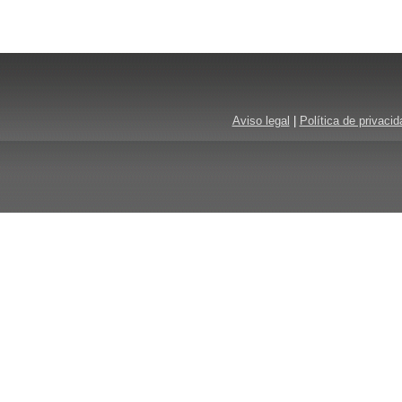
Aviso legal
|
Política de privacid