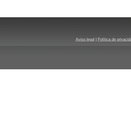
Aviso legal
|
Política de privacid