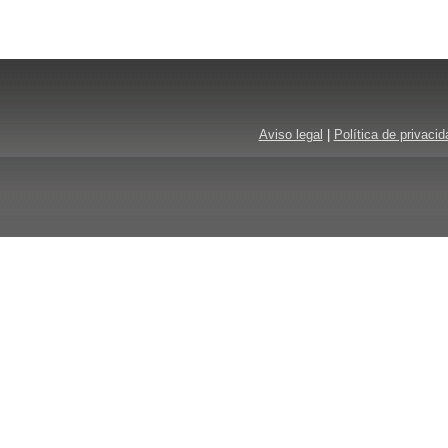
Aviso legal
|
Política de privacid