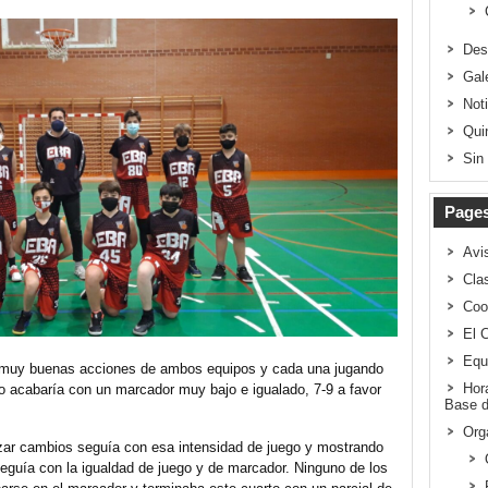
Des
Gal
Not
Qui
Sin
Page
Avi
Clas
Coo
El 
Equ
n muy buenas acciones de ambos equipos y cada una jugando
Hor
o acabaría con un marcador muy bajo e igualado, 7-9 a favor
Base d
Org
lizar cambios seguía con esa intensidad de juego y mostrando
 seguía con la igualdad de juego y de marcador. Ninguno de los