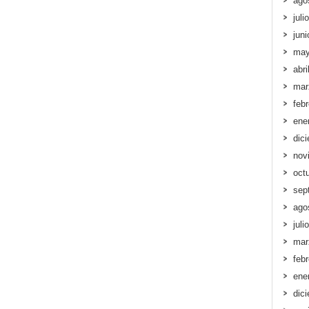
ago
juli
jun
may
abri
mar
feb
ene
dic
nov
oct
sep
ago
juli
mar
feb
ene
dic