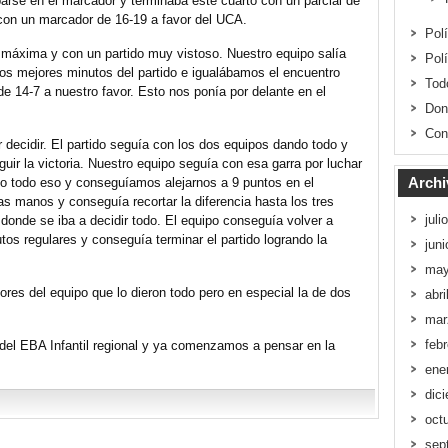
arse en el marcador y terminaba este cuarto con un parcial de
 con un marcador de 16-19 a favor del UCA.
Pol
d máxima y con un partido muy vistoso. Nuestro equipo salía
Pol
s mejores minutos del partido e igualábamos el encuentro
Tod
de 14-7 a nuestro favor. Esto nos ponía por delante en el
Don
Con
decidir. El partido seguía con los dos equipos dando todo y
ir la victoria. Nuestro equipo seguía con esa garra por luchar
Archi
o todo eso y conseguíamos alejarnos a 9 puntos en el
as manos y conseguía recortar la diferencia hasta los tres
juli
onde se iba a decidir todo. El equipo conseguía volver a
tos regulares y conseguía terminar el partido logrando la
jun
may
ores del equipo que lo dieron todo pero en especial la de dos
abri
mar
feb
 del EBA Infantil regional y ya comenzamos a pensar en la
ene
dic
oct
sep