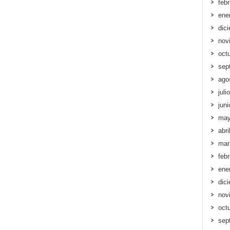
feb
ene
dic
nov
oct
sep
ago
juli
jun
may
abri
mar
feb
ene
dic
nov
oct
sep