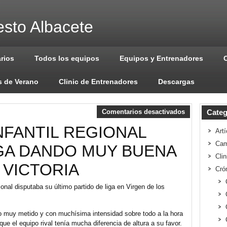
sto Albacete
arios
Todos los equipos
Equipos y Entrenadores
 de Verano
Clinic de Entrenadores
Descargas
Comentarios desactivados
Categ
 INFANTIL REGIONAL
Artí
Cam
IGA DANDO MUY BUENA
Cli
 VICTORIA
Cró
gional disputaba su último partido de liga en Virgen de los
o muy metido y con muchísima intensidad sobre todo a la hora
que el equipo rival tenía mucha diferencia de altura a su favor.