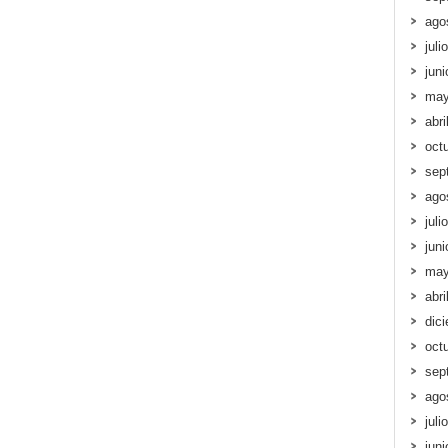
ago
juli
jun
may
abri
oct
sep
ago
juli
jun
may
abri
dic
oct
sep
ago
juli
jun