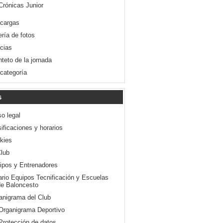
Crónicas Junior
cargas
ería de fotos
icias
nteto de la jornada
 categoría
s
so legal
ificaciones y horarios
kies
Club
ipos y Entrenadores
ario Equipos Tecnificación y Escuelas
e Baloncesto
anigrama del Club
Organigrama Deportivo
Protección de datos