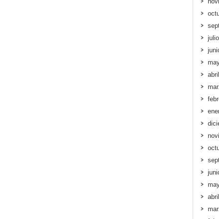
nov
oct
sep
juli
jun
may
abri
mar
feb
ene
dic
nov
oct
sep
jun
may
abri
mar