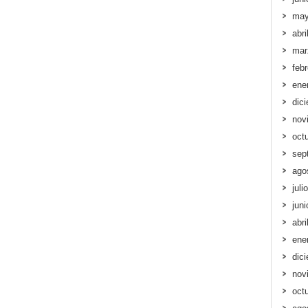
may
abri
mar
feb
ene
dic
nov
oct
sep
ago
juli
jun
abri
ene
dic
nov
oct