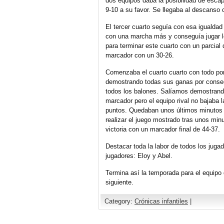
dos equipos daba la posibilidad de escap
9-10 a su favor. Se llegaba al descanso
El tercer cuarto seguía con esa igualda
con una marcha más y conseguía jugar lo
para terminar este cuarto con un parcial 
marcador con un 30-26.
Comenzaba el cuarto cuarto con todo por 
demostrando todas sus ganas por consegu
todos los balones. Salíamos demostrand
marcador pero el equipo rival no bajaba l
puntos. Quedaban unos últimos minutos d
realizar el juego mostrado tras unos minu
victoria con un marcador final de 44-37.
Destacar toda la labor de todos los jugad
jugadores: Eloy y Abel.
Termina así la temporada para el equipo
siguiente.
Category:
Crónicas infantiles
|