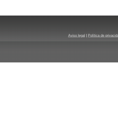
Aviso legal
|
Política de privacid