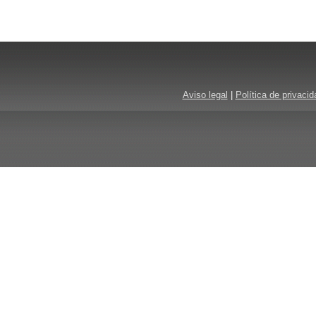
Aviso legal
|
Política de privacid