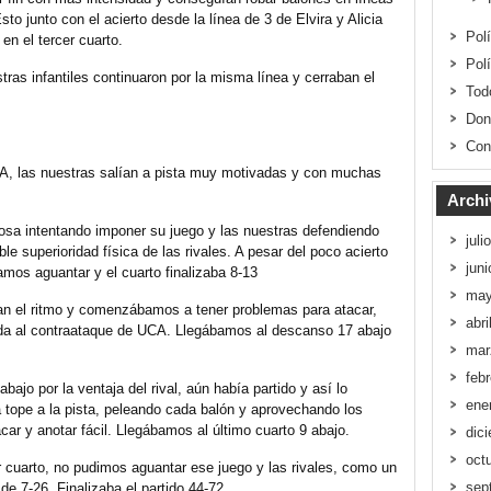
to junto con el acierto desde la línea de 3 de Elvira y Alicia
Pol
en el tercer cuarto.
Pol
tras infantiles continuaron por la misma línea y cerraban el
Tod
Don
Con
CA, las nuestras salían a pista muy motivadas y con muchas
Archi
osa intentando imponer su juego y las nuestras defendiendo
juli
e superioridad física de las rivales. A pesar del poco acierto
jun
amos aguantar y el cuarto finalizaba 8-13
may
ban el ritmo y comenzábamos a tener problemas para atacar,
abri
da al contraataque de UCA. Llegábamos al descanso 17 abajo
mar
feb
bajo por la ventaja del rival, aún había partido y así lo
ene
 tope a la pista, peleando cada balón y aprovechando los
acar y anotar fácil. Llegábamos al último cuarto 9 abajo.
dic
oct
r cuarto, no pudimos aguantar ese juego y las rivales, como un
sep
 de 7-26. Finalizaba el partido 44-72.