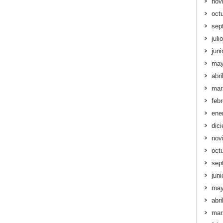
nov
oct
sep
juli
jun
may
abri
mar
feb
ene
dic
nov
oct
sep
jun
may
abri
mar