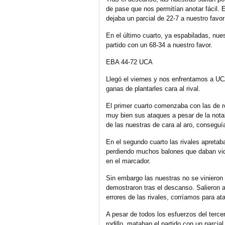
de pase que nos permitían anotar fácil. Es
dejaba un parcial de 22-7 a nuestro favor 
En el último cuarto, ya espabiladas, nues
partido con un 68-34 a nuestro favor.
EBA 44-72 UCA
Llegó el viernes y nos enfrentamos a U
ganas de plantarles cara al rival.
El primer cuarto comenzaba con las de r
muy bien sus ataques a pesar de la notabl
de las nuestras de cara al aro, conseguí
En el segundo cuarto las rivales apreta
perdiendo muchos balones que daban vi
en el marcador.
Sin embargo las nuestras no se vinieron a
demostraron tras el descanso. Salieron a
errores de las rivales, corríamos para at
A pesar de todos los esfuerzos del terce
rodillo, mataban el partido con un parcial