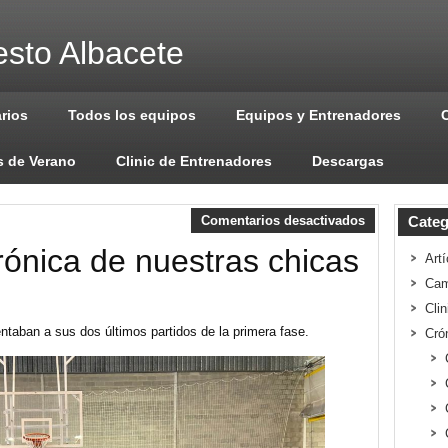
sto Albacete
arios
Todos los equipos
Equipos y Entrenadores
 de Verano
Clinic de Entrenadores
Descargas
Comentarios desactivados
Categ
crónica de nuestras chicas
Artí
Cam
Cli
ntaban a sus dos últimos partidos de la primera fase.
Cró