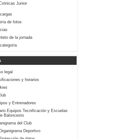
Crónicas Junior
cargas
ería de fotos
icias
nteto de la jornada
 categoría
s
so legal
ificaciones y horarios
kies
Club
ipos y Entrenadores
ario Equipos Tecnificación y Escuelas
e Baloncesto
anigrama del Club
Organigrama Deportivo
Protección de datos