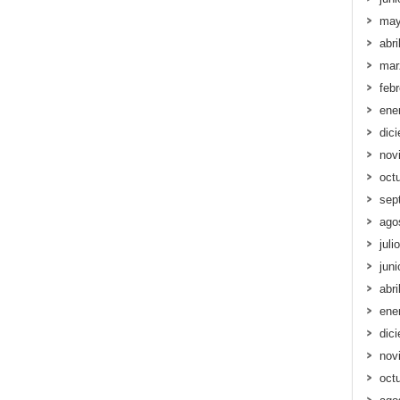
may
abri
mar
feb
ene
dic
nov
oct
sep
ago
juli
jun
abri
ene
dic
nov
oct