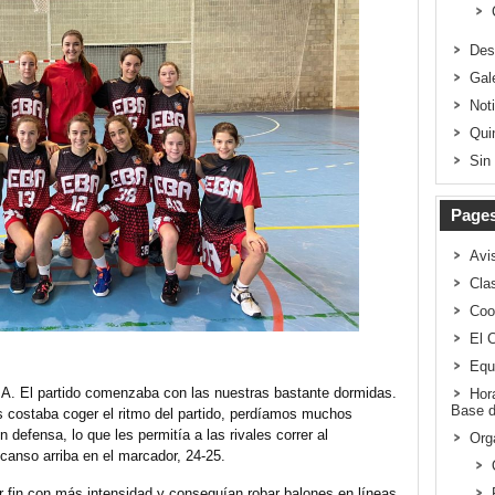
Des
Gal
Not
Qui
Sin
Page
Avi
Clas
Coo
El 
Equ
BA. El partido comenzaba con las nuestras bastante dormidas.
Hor
Base d
 costaba coger el ritmo del partido, perdíamos muchos
efensa, lo que les permitía a las rivales correr al
Org
scanso arriba en el marcador, 24-25.
r fin con más intensidad y conseguían robar balones en líneas