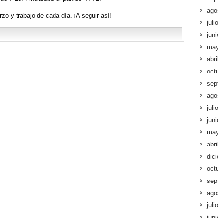
ago
rzo y trabajo de cada día. ¡A seguir así!
juli
jun
may
abri
oct
sep
ago
juli
jun
may
abri
dic
oct
sep
ago
juli
jun