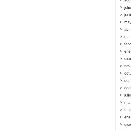
ago
juli
jun
may
abri
mar
feb
ene
dic
nov
oct
sep
ago
juli
mar
feb
ene
dic