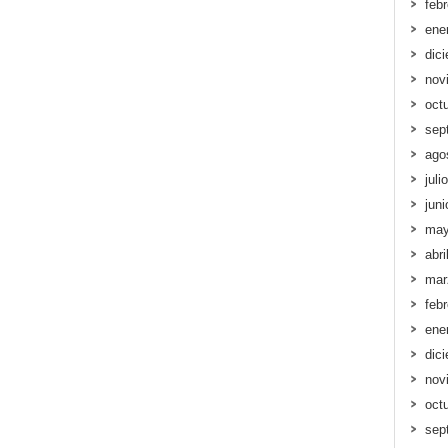
feb
ene
dic
nov
oct
sep
ago
juli
jun
may
abri
mar
feb
ene
dic
nov
oct
sep