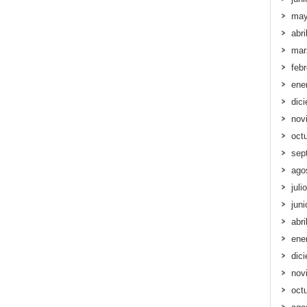
may
abri
mar
feb
ene
dic
nov
oct
sep
ago
juli
jun
abri
ene
dic
nov
oct