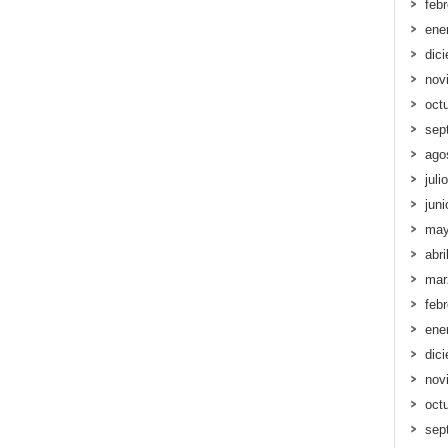
feb
ene
dic
nov
oct
sep
ago
juli
jun
may
abri
mar
feb
ene
dic
nov
oct
sep