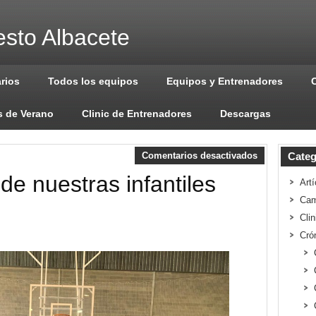
sto Albacete
arios
Todos los equipos
Equipos y Entrenadores
 de Verano
Clinic de Entrenadores
Descargas
Comentarios desactivados
Categ
a de nuestras infantiles
Artí
Cam
Cli
Cró