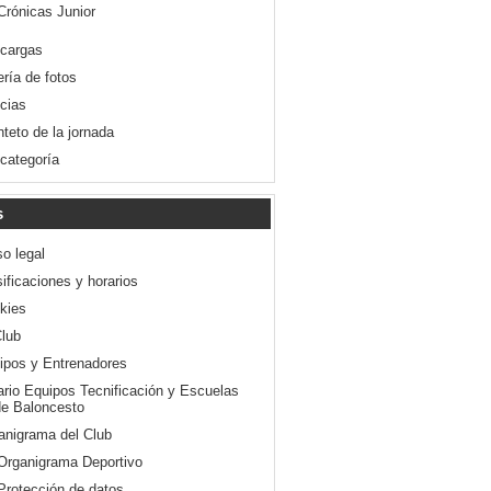
Crónicas Junior
cargas
ería de fotos
icias
nteto de la jornada
 categoría
s
so legal
ificaciones y horarios
kies
Club
ipos y Entrenadores
ario Equipos Tecnificación y Escuelas
e Baloncesto
anigrama del Club
Organigrama Deportivo
Protección de datos