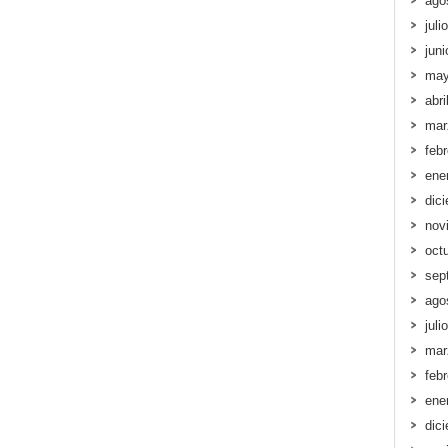
ago
juli
jun
may
abri
mar
feb
ene
dic
nov
oct
sep
ago
juli
mar
feb
ene
dic