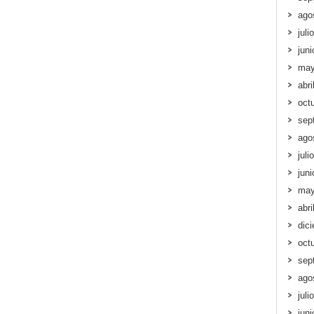
ago
juli
jun
may
abri
oct
sep
ago
juli
jun
may
abri
dic
oct
sep
ago
juli
jun