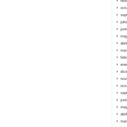
nov
oct
sep
juli
jun
may
abri
mar
feb
ene
dic
nov
oct
sep
jun
may
abri
mar