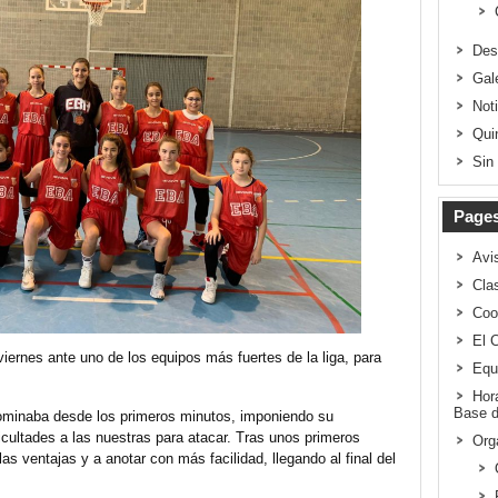
Des
Gal
Not
Qui
Sin
Page
Avi
Clas
Coo
El 
viernes ante uno de los equipos más fuertes de la liga, para
Equ
Hor
Base d
dominaba desde los primeros minutos, imponiendo su
icultades a las nuestras para atacar. Tras unos primeros
Org
 ventajas y a anotar con más facilidad, llegando al final del