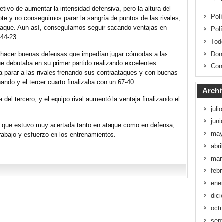
tivo de aumentar la intensidad defensiva, pero la altura del
Pol
bote y no conseguimos parar la sangría de puntos de las rivales,
aque. Aun así, conseguíamos seguir sacando ventajas en
Pol
 44-23
Tod
Don
 hacer buenas defensas que impedían jugar cómodas a las
ue debutaba en su primer partido realizando excelentes
Con
a parar a las rivales frenando sus contraataques y con buenas
do y el tercer cuarto finalizaba con un 67-40.
Archi
 del tercero, y el equipo rival aumentó la ventaja finalizando el
juli
jun
s, que estuvo muy acertada tanto en ataque como en defensa,
may
trabajo y esfuerzo en los entrenamientos.
abri
mar
feb
ene
dic
oct
sep