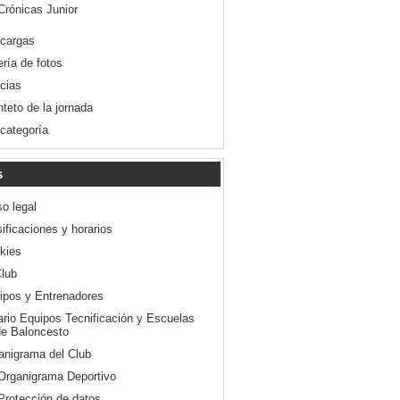
Crónicas Junior
cargas
ería de fotos
icias
nteto de la jornada
 categoría
s
so legal
ificaciones y horarios
kies
Club
ipos y Entrenadores
ario Equipos Tecnificación y Escuelas
e Baloncesto
anigrama del Club
Organigrama Deportivo
Protección de datos