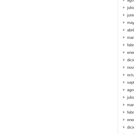
ago
juli
jun
may
abri
mar
feb
ene
dic
nov
oct
sep
ago
juli
mar
feb
ene
dic