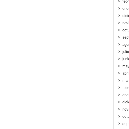
feb
ene
dic
nov
oct
sep
ago
juli
jun
may
abri
mar
feb
ene
dic
nov
oct
sep