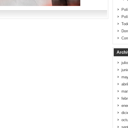
Pol
Pol
Tod
Don
Con
Archi
juli
jun
may
abri
mar
feb
ene
dic
oct
sep