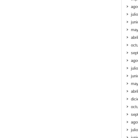
ago
juli
jun
may
abri
oct
sep
ago
juli
jun
may
abri
dic
oct
sep
ago
juli
jun