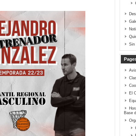
Des
Gal
Not
Qui
Sin
Page
Avi
Clas
Coo
El 
Equ
Hor
Base d
Org