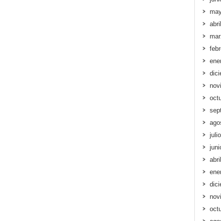
may
abri
mar
feb
ene
dic
nov
oct
sep
ago
juli
jun
abri
ene
dic
nov
oct