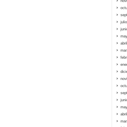
nov
oct
sep
juli
jun
may
abri
mar
feb
ene
dic
nov
oct
sep
jun
may
abri
mar