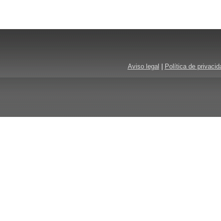
Aviso legal
|
Política de privacid