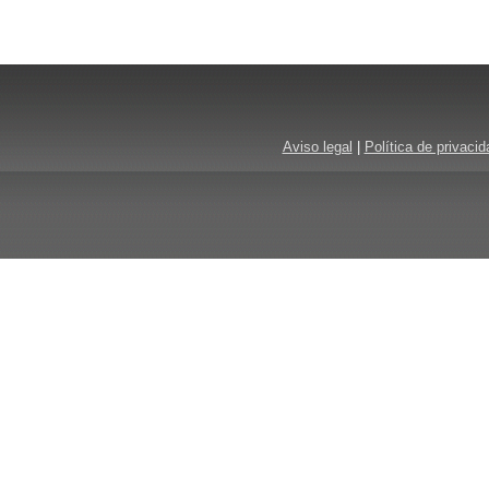
Aviso legal
|
Política de privacid