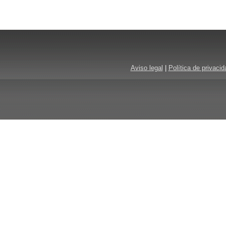
Aviso legal
|
Política de privacid