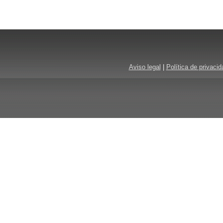
Aviso legal
|
Política de privacid