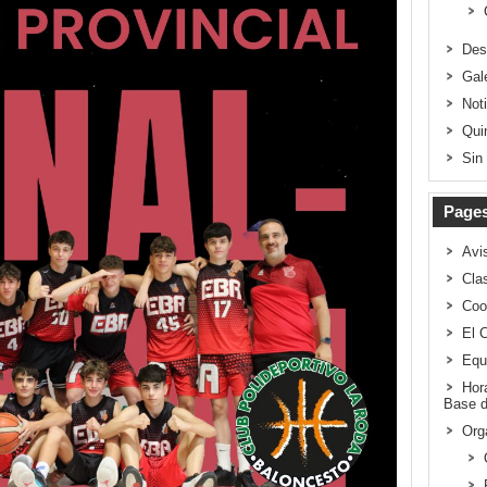
Des
Gal
Not
Qui
Sin
Page
Avi
Clas
Coo
El 
Equ
Hor
Base d
Org