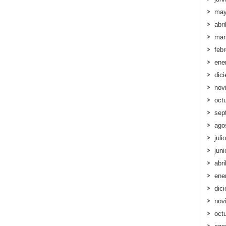
may
abri
mar
feb
ene
dic
nov
oct
sep
ago
juli
jun
abri
ene
dic
nov
oct