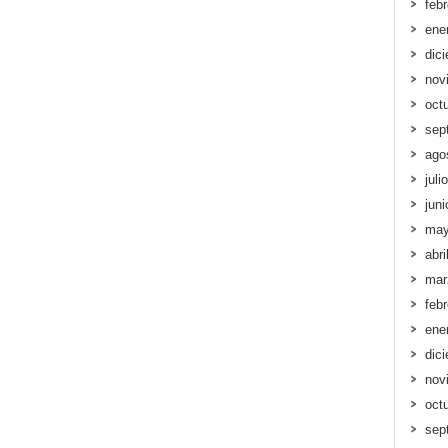
feb
ene
dic
nov
oct
sep
ago
juli
jun
may
abri
mar
feb
ene
dic
nov
oct
sep