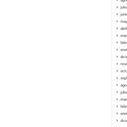
ago
juli
jun
may
abri
mar
feb
ene
dic
nov
oct
sep
ago
juli
mar
feb
ene
dic