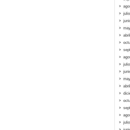
ago
juli
jun
may
abri
oct
sep
ago
juli
jun
may
abri
dic
oct
sep
ago
juli
jun