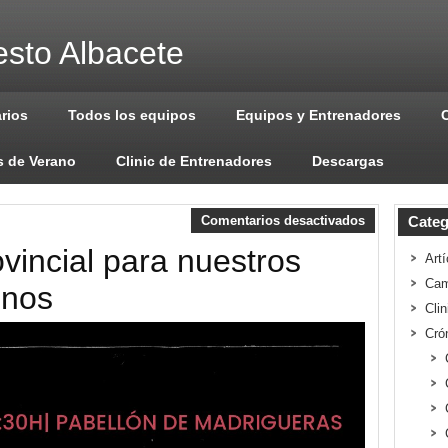
sto Albacete
arios
Todos los equipos
Equipos y Entrenadores
 de Verano
Clinic de Entrenadores
Descargas
Comentarios desactivados
Categ
vincial para nuestros
Artí
Cam
inos
Cli
Cró