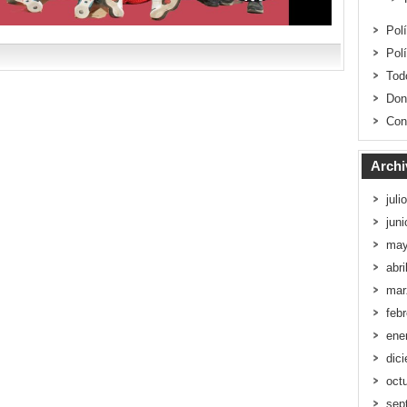
Pol
Pol
Tod
Don
Con
Archi
juli
jun
may
abri
mar
feb
ene
dic
oct
sep