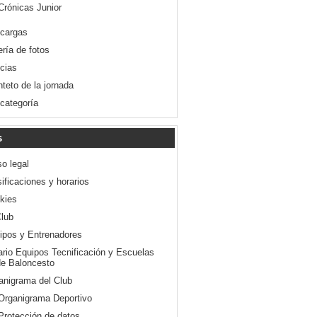
Crónicas Junior
cargas
ería de fotos
icias
nteto de la jornada
 categoría
s
so legal
ificaciones y horarios
kies
Club
ipos y Entrenadores
ario Equipos Tecnificación y Escuelas
e Baloncesto
anigrama del Club
Organigrama Deportivo
Protección de datos