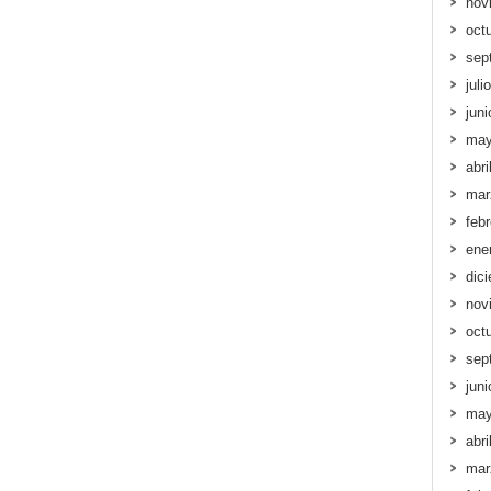
nov
oct
sep
juli
jun
may
abri
mar
feb
ene
dic
nov
oct
sep
jun
may
abri
mar