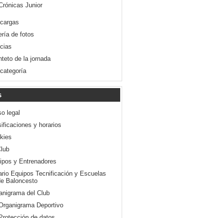
Crónicas Junior
cargas
ería de fotos
icias
nteto de la jornada
 categoría
s
so legal
ificaciones y horarios
kies
Club
ipos y Entrenadores
ario Equipos Tecnificación y Escuelas
e Baloncesto
anigrama del Club
Organigrama Deportivo
Protección de datos