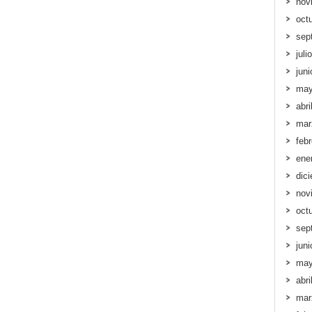
nov
oct
sep
juli
jun
may
abri
mar
feb
ene
dic
nov
oct
sep
jun
may
abri
mar