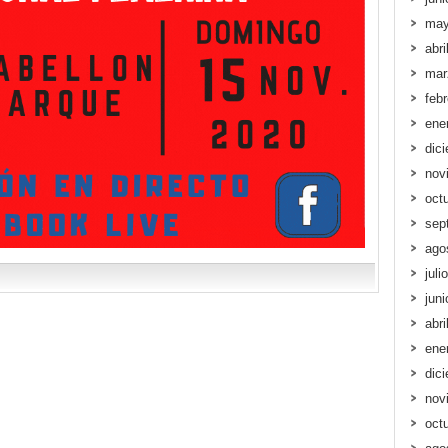
may
abri
mar
feb
ene
dic
nov
oct
sep
ago
juli
jun
abri
ene
dic
nov
oct