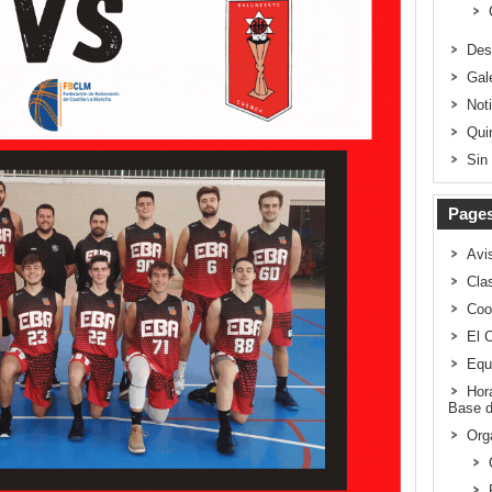
Des
Gal
Not
Qui
Sin
Page
Avi
Clas
Coo
El 
Equ
Hor
Base d
Org