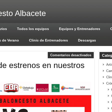
sto Albacete
arios
Todos los equipos
Equipos y Entrenadores
 de Verano
Clinic de Entrenadores
Descargas
Comentarios desactivados
Categ
e estrenos en nuestros
Artí
Cam
Cli
Cró