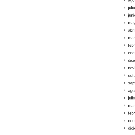
ago
juli
jun
may
abri
mar
feb
ene
dic
nov
oct
sep
ago
juli
mar
feb
ene
dic