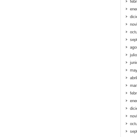
feb
ene
dic
nov
oct
sep
ago
juli
jun
may
abri
mar
feb
ene
dic
nov
oct
sep