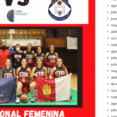
ago
juli
jun
may
abri
oct
sep
ago
juli
jun
may
abri
dic
oct
sep
ago
juli
jun